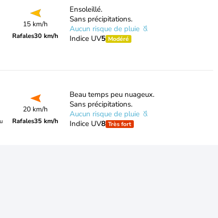
Ensoleillé.
Sans précipitations.
15 km/h
Aucun risque de pluie
Rafales
30 km/h
Indice UV
5
Modéré
Beau temps peu nuageux.
Sans précipitations.
20 km/h
Aucun risque de pluie
Rafales
35 km/h
du
Indice UV
8
Très fort