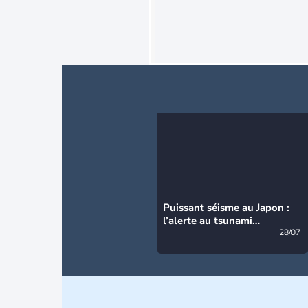
Puissant séisme au Japon :
l’alerte au tsunami
désormais levée
28/07