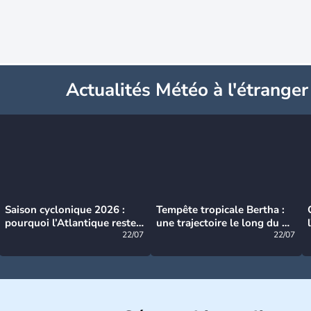
Actualités Météo à l'étranger
Saison cyclonique 2026 :
Tempête tropicale Bertha :
pourquoi l’Atlantique reste
une trajectoire le long du du
très calme à ce stade ?
22/07
littoral américain
22/07