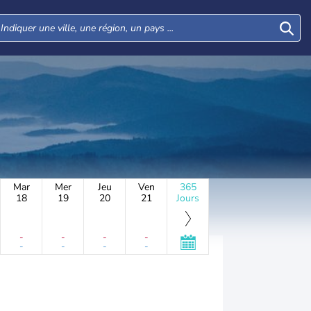
Mar
Mer
Jeu
Ven
365
18
19
20
21
Jours
-
-
-
-
-
-
-
-