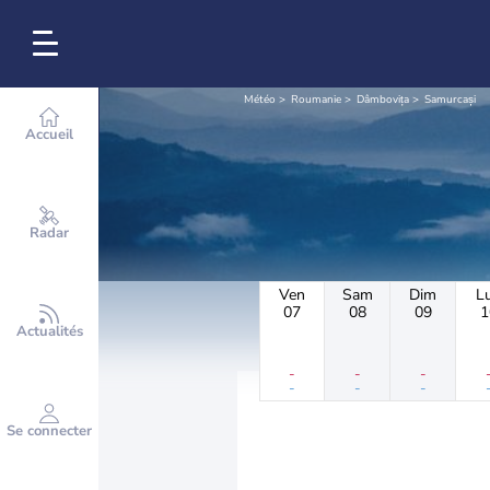
Météo
Roumanie
Dâmbovița
Samurcași
Accueil
Radar
Ven
Sam
Dim
L
07
08
09
1
Actualités
-
-
-
-
-
-
Se connecter