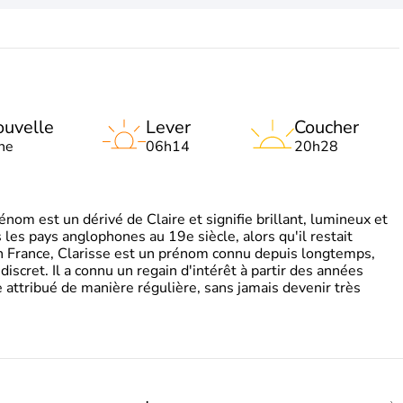
uvelle
Lever
Coucher
ne
06h14
20h28
om est un dérivé de Claire et signifie brillant, lumineux et
s les pays anglophones au 19e siècle, alors qu'il restait
 En France, Clarisse est un prénom connu depuis longtemps,
discret. Il a connu un regain d'intérêt à partir des années
attribué de manière régulière, sans jamais devenir très