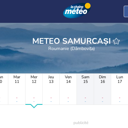
METEO SAMURCAȘI
Roumanie (Dâmbovița)
un
Mar
Mer
Jeu
Ven
Sam
Dim
Lun
0
11
12
13
14
15
16
17
-
-
-
-
-
-
-
-
-
-
-
-
-
-
-
-