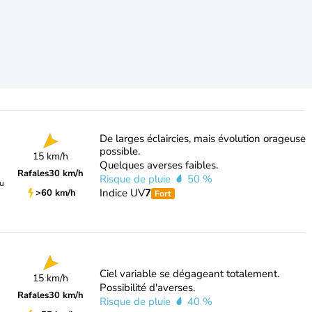
De larges éclaircies, mais évolution orageuse
possible.
15 km/h
Quelques averses faibles.
Rafales
30 km/h
Risque de pluie
50 %
du
Indice UV
7
>60 km/h
Fort
Ciel variable se dégageant totalement.
15 km/h
Possibilité d'averses.
Rafales
30 km/h
Risque de pluie
40 %