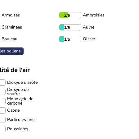
Armoises
Ambroisies
2
/5
Graminées
Aulne
1
/5
Bouleau
Olivier
1
/5
les pollens
ité de l'air
Dioxyde d'azote
Dioxyde de
soufre
Monoxyde de
carbone
Ozone
Particules fines
Poussières