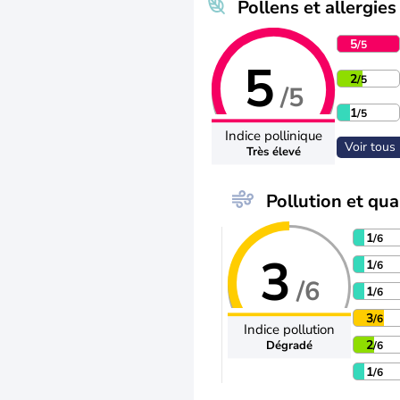
Pollens et allergies
5
/5
5
2
/5
/5
1
/5
Indice pollinique
Voir tous 
Très élevé
Pollution et qual
1
/6
3
1
/6
/6
1
/6
3
/6
Indice pollution
2
Dégradé
/6
1
/6