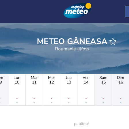
METEO GĂNEASA
Roumanie (Ilfov)
im
Lun
Mar
Mer
Jeu
Ven
Sam
Dim
9
10
11
12
13
14
15
16
-
-
-
-
-
-
-
-
-
-
-
-
-
-
-
-