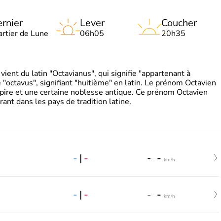
rnier
Lever
Coucher
artier de Lune
06h05
20h35
ient du latin "Octavianus", qui signifie "appartenant à
"octavus", signifiant "huitième" en latin. Le prénom Octavien
pire et une certaine noblesse antique. Ce prénom Octavien
rant dans les pays de tradition latine.
-
|
-
-
-
km/h
-
|
-
-
-
km/h