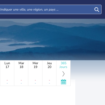
Lun
Mar
Mer
Jeu
365
17
18
19
20
Jours
-
-
-
-
-
-
-
-