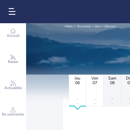
Météo
Roumanie
Ilfov
Găneasa
Accueil
Radar
Jeu
Ven
Sam
D
06
07
08
0
Actualités
-
-
-
-
-
-
Se connecter