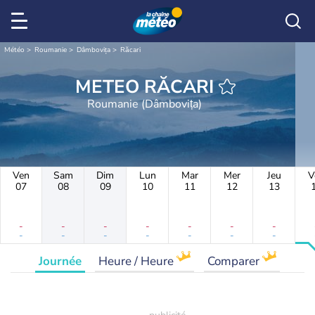
Météo
Roumanie
Dâmbovița
Răcari
METEO RĂCARI
Roumanie (Dâmbovița)
Ven
Sam
Dim
Lun
Mar
Mer
Jeu
V
07
08
09
10
11
12
13
-
-
-
-
-
-
-
-
-
-
-
-
-
-
Journée
Heure / Heure
Comparer