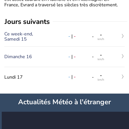
France, Evrard a traversé les siècles très discrètement.
jours suivants
Ce week-end,
-
-
|
-
-
Samedi 15
km/h
-
-
|
-
Dimanche 16
-
km/h
-
-
|
-
Lundi 17
-
km/h
Actualités Météo à l'étranger