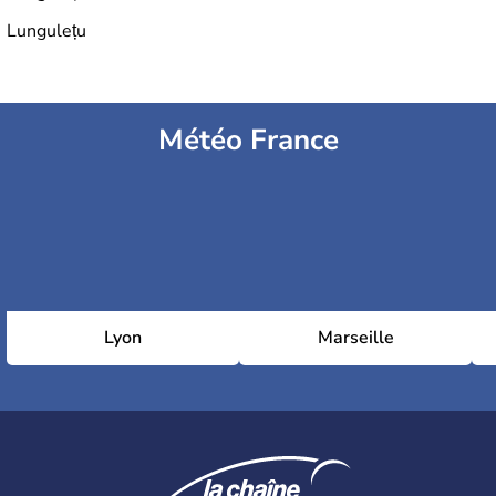
Lungulețu
Météo France
Lyon
Marseille