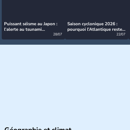
Puissant séisme au Japon :
Saison cyclonique 2026 :
l’alerte au tsunami
pourquoi l’Atlantique reste
désormais levée
28/07
très calme à ce stade ?
22/07
Géographie et climat