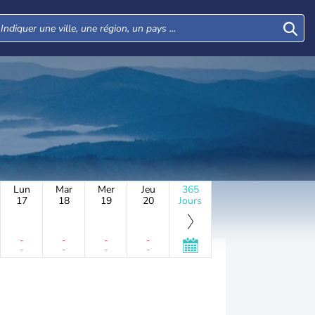
Lun
Mar
Mer
Jeu
365
17
18
19
20
Jours
-
-
-
-
-
-
-
-