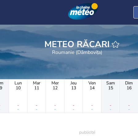
METEO RĂCARI
Roumanie (Dâmbovița)
im
Lun
Mar
Mer
Jeu
Ven
Sam
Dim
9
10
11
12
13
14
15
16
-
-
-
-
-
-
-
-
-
-
-
-
-
-
-
-