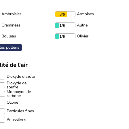
Ambroisies
Armoises
3
/5
Graminées
Aulne
1
/5
Bouleau
Olivier
1
/5
les pollens
ité de l'air
Dioxyde d'azote
Dioxyde de
soufre
Monoxyde de
carbone
Ozone
Particules fines
Poussières