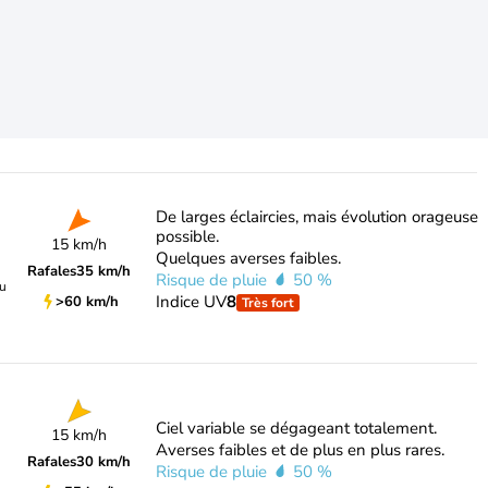
De larges éclaircies, mais évolution orageuse
possible.
15 km/h
Quelques averses faibles.
Rafales
35 km/h
Risque de pluie
50 %
du
Indice UV
8
>60 km/h
Très fort
Ciel variable se dégageant totalement.
15 km/h
Averses faibles et de plus en plus rares.
Rafales
30 km/h
Risque de pluie
50 %