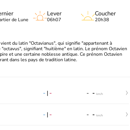
rnier
Lever
Coucher
artier de Lune
06h07
20h38
ient du latin "Octavianus", qui signifie "appartenant à
"octavus", signifiant "huitième" en latin. Le prénom Octavien
pire et une certaine noblesse antique. Ce prénom Octavien
rant dans les pays de tradition latine.
-
|
-
-
-
km/h
-
|
-
-
-
km/h