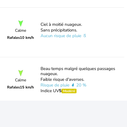
Ciel à moitié nuageux.
Sans précipitations.
Calme
Aucun risque de pluie
Rafales
10 km/h
Beau temps malgré quelques passages
nuageux.
Faible risque d'averses.
Calme
Risque de pluie
20 %
Rafales
15 km/h
Indice UV
5
Modéré