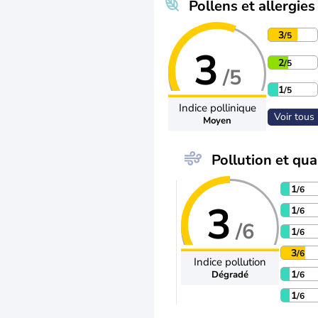
Pollens et allergies
3
/5
3
2
/5
/5
1
/5
Indice pollinique
Voir tous 
Moyen
Pollution et qual
1
/6
3
1
/6
/6
1
/6
3
/6
Indice pollution
1
Dégradé
/6
1
/6