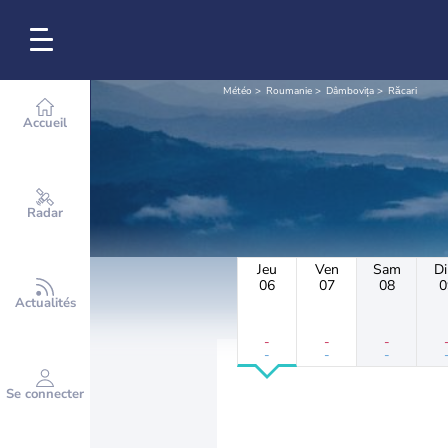
Météo
Roumanie
Dâmbovița
Răcari
Accueil
Radar
Jeu
Ven
Sam
D
06
07
08
0
Actualités
-
-
-
-
-
-
Se connecter