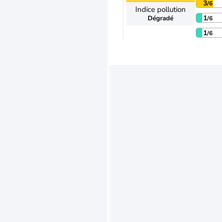
3
/6
Indice pollution
1
Dégradé
/6
1
/6