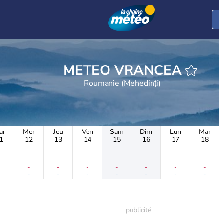
METEO VRANCEA
Roumanie (Mehedinți)
ar
Mer
Jeu
Ven
Sam
Dim
Lun
Mar
1
12
13
14
15
16
17
18
-
-
-
-
-
-
-
-
-
-
-
-
-
-
-
-