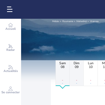
Météo
Roumanie
Mehedinți
Vrancea
Accueil
Radar
Sam
Dim
Lun
M
08
09
10
1
Actualités
-
-
-
-
-
-
Se connecter