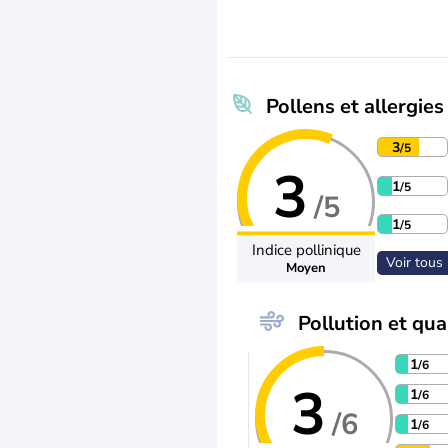
Pollens et allergies
3
/5
3
1
/5
/5
1
/5
Indice pollinique
Voir tous 
Moyen
Pollution et qual
1
/6
3
1
/6
/6
1
/6