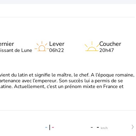
rnier
Lever
Coucher
oissant de Lune
06h22
20h47
t du latin et signifie le maître, le chef. A l’époque romaine,
partenance avec l’empereur. Son succès lui a permis de se
latine. Actuellement, c’est un prénom mixte en France et
-
|
-
-
-
km/h