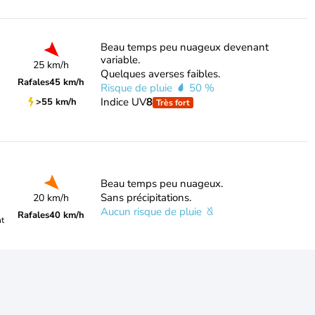
Beau temps peu nuageux devenant
variable.
25 km/h
Quelques averses faibles.
Rafales
45 km/h
Risque de pluie
50 %
Indice UV
8
>55 km/h
Très fort
Beau temps peu nuageux.
Sans précipitations.
20 km/h
Aucun risque de pluie
Rafales
40 km/h
nt