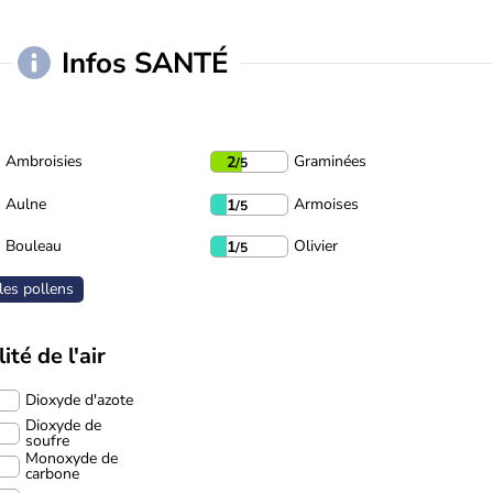
Infos SANTÉ
Ambroisies
Graminées
2
/5
Aulne
Armoises
1
/5
Bouleau
Olivier
1
/5
les pollens
ité de l'air
Dioxyde d'azote
Dioxyde de
soufre
Monoxyde de
carbone