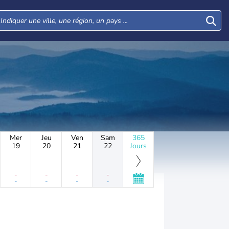
Mer
Jeu
Ven
Sam
365
19
20
21
22
Jours
-
-
-
-
-
-
-
-