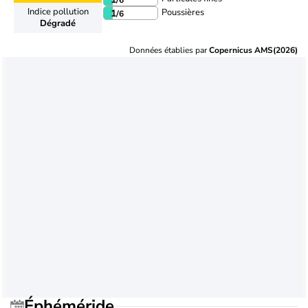
Indice pollution
Poussières
1
/6
Dégradé
Données établies par
Copernicus AMS(2026)
Éphéméride