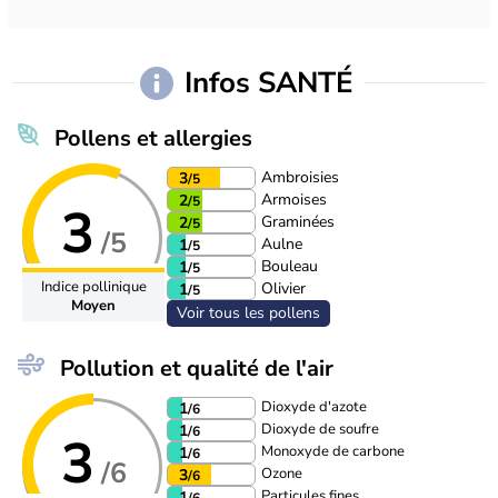
Infos SANTÉ
Pollens et allergies
Ambroisies
3
/5
Armoises
2
/5
3
Graminées
2
/5
/5
Aulne
1
/5
Bouleau
1
/5
Indice pollinique
Olivier
1
/5
Moyen
Voir tous les pollens
Pollution et qualité de l'air
Dioxyde d'azote
1
/6
Dioxyde de soufre
1
/6
3
Monoxyde de carbone
1
/6
/6
Ozone
3
/6
Particules fines
1
/6