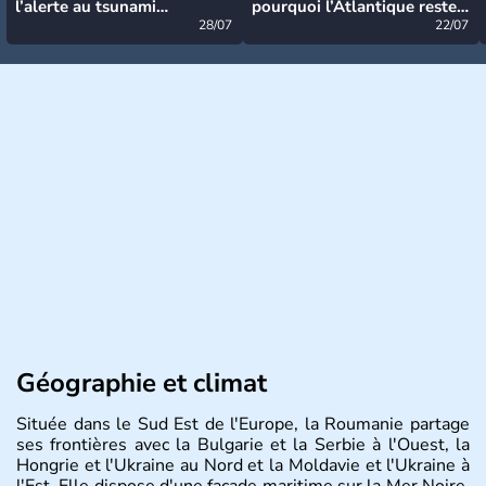
l’alerte au tsunami
pourquoi l’Atlantique reste
désormais levée
28/07
très calme à ce stade ?
22/07
Géographie et climat
Située dans le Sud Est de l'Europe, la Roumanie partage
ses frontières avec la Bulgarie et la Serbie à l'Ouest, la
Hongrie et l'Ukraine au Nord et la Moldavie et l'Ukraine à
l'Est. Elle dispose d'une façade maritime sur la Mer Noire.