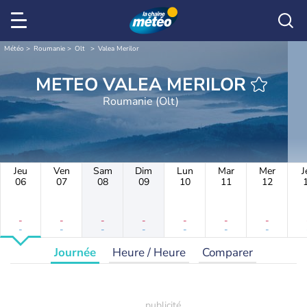
Météo
Roumanie
Olt
Valea Merilor
METEO VALEA MERILOR
Roumanie (Olt)
Jeu
Ven
Sam
Dim
Lun
Mar
Mer
J
06
07
08
09
10
11
12
-
-
-
-
-
-
-
-
-
-
-
-
-
-
Journée
Heure / Heure
Comparer