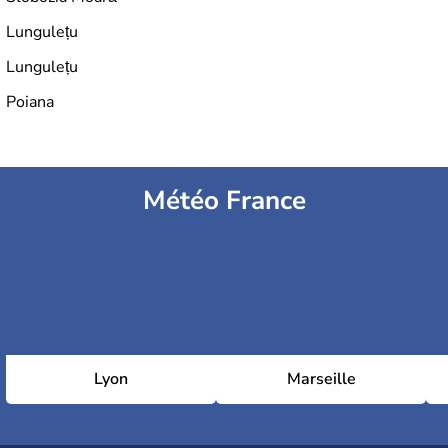
Lungulețu
Lungulețu
Poiana
Météo France
Lyon
Marseille