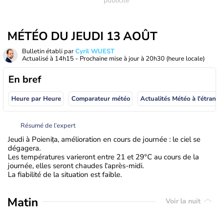
MÉTÉO DU JEUDI 13 AOÛT
Bulletin établi par
Cyril WUEST
Actualisé à
14h15
- Prochaine mise à jour à
20h30
(heure locale)
En bref
Heure par Heure
Comparateur météo
Actualités Météo à
Résumé de l’expert
Jeudi à Poienița, amélioration en cours de journée : le ciel se
dégagera.
Les températures varieront entre 21 et 29°C au cours de la
journée, elles seront chaudes l'après-midi.
La fiabilité de la situation est faible.
Matin
Voir la nuit