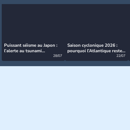
Puissant séisme au Japon :
Saison cyclonique 2026 :
l’alerte au tsunami
pourquoi l’Atlantique reste
désormais levée
28/07
très calme à ce stade ?
22/07