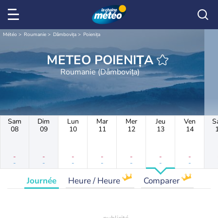
Météo
Roumanie
Dâmbovița
Poienița
METEO POIENIȚA
Roumanie (Dâmbovița)
Sam
Dim
Lun
Mar
Mer
Jeu
Ven
S
08
09
10
11
12
13
14
-
-
-
-
-
-
-
-
-
-
-
-
-
-
Journée
Heure / Heure
Comparer