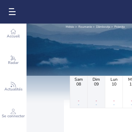
Météo
Roumanie
Dâmbovița
Poienița
Accueil
Radar
Sam
Dim
Lun
M
08
09
10
1
Actualités
-
-
-
-
-
-
Se connecter