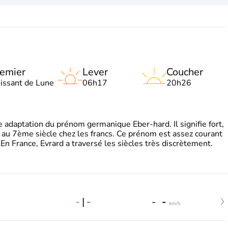
emier
Lever
Coucher
oissant de Lune
06h17
20h26
adaptation du prénom germanique Eber-hard. Il signifie fort,
à au 7ème siècle chez les francs. Ce prénom est assez courant
En France, Evrard a traversé les siècles très discrètement.
-
|
-
-
-
km/h