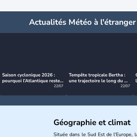
Actualités Météo à l'étranger
Saison cyclonique 2026 :
Tempête tropicale Bertha :
pourquoi l’Atlantique reste
une trajectoire le long du du
très calme à ce stade ?
22/07
littoral américain
22/07
Géographie et climat
Située dans le Sud Est de l'Europe, 