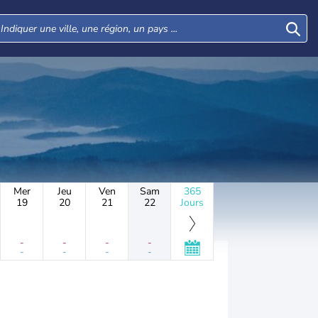
Mer
Jeu
Ven
Sam
365
19
20
21
22
Jours
-
-
-
-
-
-
-
-