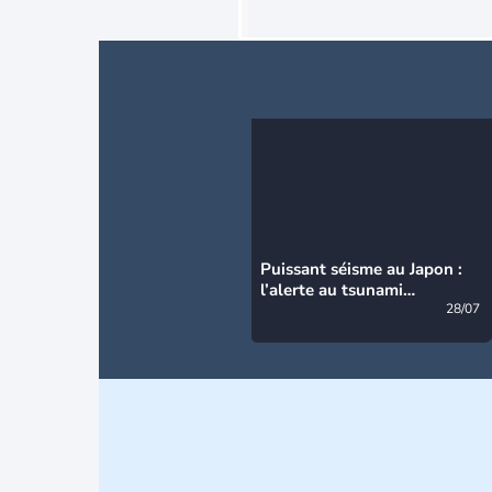
Puissant séisme au Japon :
l’alerte au tsunami
désormais levée
28/07