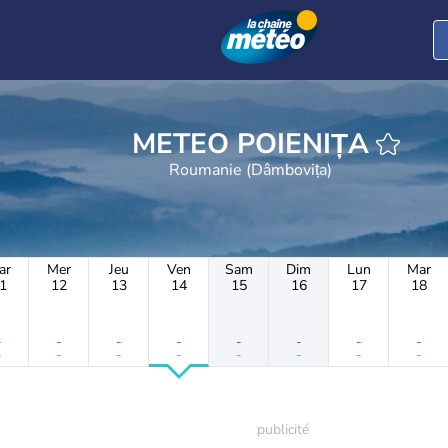
METEO POIENIȚA
Roumanie (Dâmbovița)
ar
Mer
Jeu
Ven
Sam
Dim
Lun
Mar
1
12
13
14
15
16
17
18
-
-
-
-
-
-
-
-
-
-
-
-
-
-
-
-