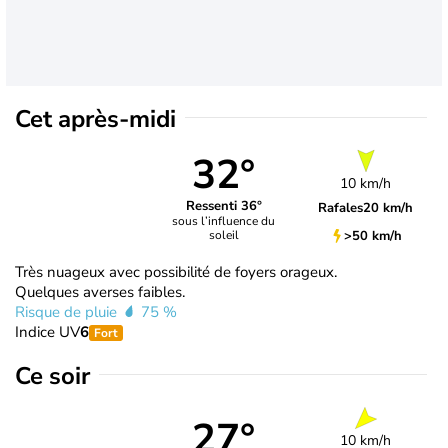
Cet après-midi
32°
10 km/h
Ressenti 36°
Rafales
20 km/h
sous l’influence du
>50 km/h
soleil
Très nuageux avec possibilité de foyers orageux.
Quelques averses faibles.
Risque de pluie
75 %
Indice UV
6
Fort
Ce soir
27°
10 km/h