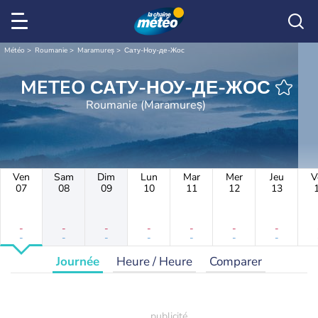
Météo
Roumanie
Maramureș
Сату-Ноу-де-Жос
METEO САТУ-НОУ-ДЕ-ЖОС
Roumanie (Maramureș)
Ven
Sam
Dim
Lun
Mar
Mer
Jeu
V
07
08
09
10
11
12
13
-
-
-
-
-
-
-
-
-
-
-
-
-
-
Journée
Heure / Heure
Comparer