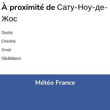
À proximité de
Сату-Ноу-де-
Жос
Ocoliș
Chechiș
Groși
Săcălășeni
Météo France