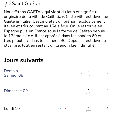
Saint Gaétan
Nous fêtons GAETAN qui vient du latin et signifie «
originaire de la ville de Caillatia ». Cette ville est devenue
Gaëte en Italie. Caetano était un prénom exclusivement
italien et très courant au 15è siècle. On le retrouve en
Espagne puis en France sous la forme de Gaëtan depuis
le 17ème siècle. Il est apprécié dans les années 60 et
très populaire dans les années 90. Depuis, il est devenu
plus rare, tout en restant un prénom bien identifié.
jours suivants
Demain,
-
-
|
-
-
Samedi 08
km/h
-
-
|
-
Dimanche 09
-
km/h
-
-
|
-
Lundi 10
-
km/h