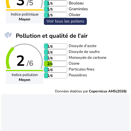
3
/5
Bouleau
1
/5
Graminées
1
/5
Indice pollinique
Olivier
1
/5
Moyen
Voir tous les pollens
Pollution et qualité de l'air
Dioxyde d'azote
1
/6
Dioxyde de soufre
1
/6
2
Monoxyde de carbone
1
/6
/6
Ozone
2
/6
Particules fines
1
/6
Indice pollution
Poussières
1
/6
Moyen
Données établies par
Copernicus AMS(2026)