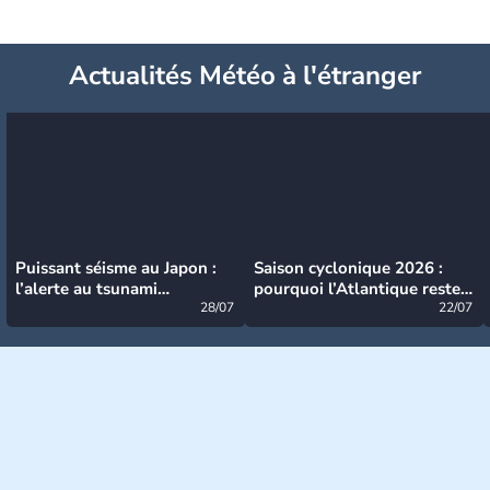
Actualités Météo à l'étranger
Puissant séisme au Japon :
Saison cyclonique 2026 :
l’alerte au tsunami
pourquoi l’Atlantique reste
désormais levée
28/07
très calme à ce stade ?
22/07