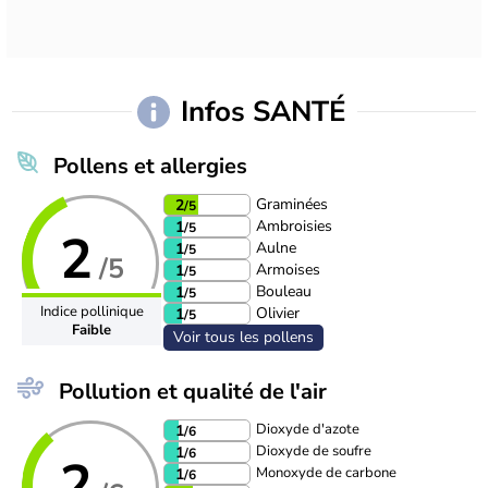
Infos SANTÉ
Pollens et allergies
Graminées
2
/5
Ambroisies
1
/5
2
Aulne
1
/5
/5
Armoises
1
/5
Bouleau
1
/5
Indice pollinique
Olivier
1
/5
Faible
Voir tous les pollens
Pollution et qualité de l'air
Dioxyde d'azote
1
/6
Dioxyde de soufre
1
/6
2
Monoxyde de carbone
1
/6