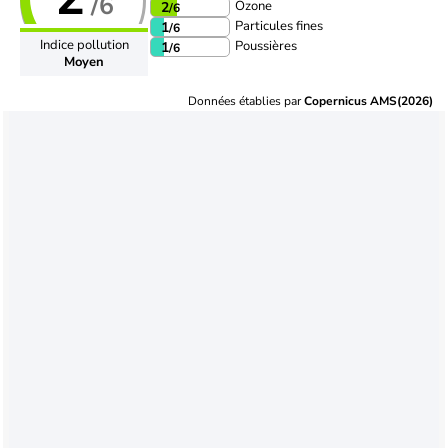
/6
Ozone
2
/6
Particules fines
1
/6
Indice pollution
Poussières
1
/6
Moyen
Données établies par
Copernicus AMS(2026)