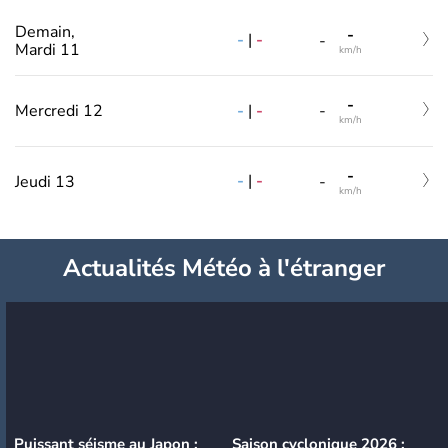
Demain,
-
-
|
-
-
Mardi 11
km/h
-
-
|
-
Mercredi 12
-
km/h
-
-
|
-
Jeudi 13
-
km/h
Actualités Météo à l'étranger
Puissant séisme au Japon :
Saison cyclonique 2026 :