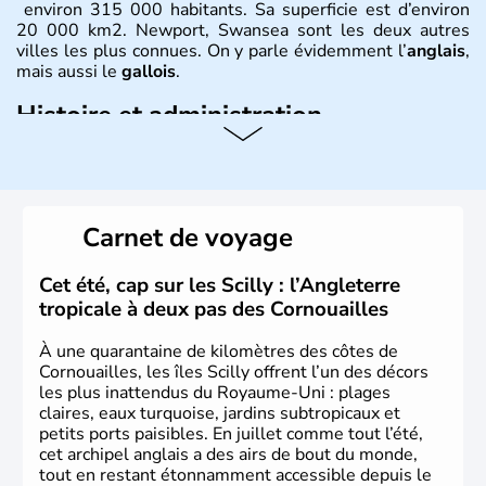
environ 315 000 habitants. Sa superficie est d’environ
20 000 km2. Newport, Swansea sont les deux autres
villes les plus connues. On y parle évidemment l’
anglais
,
mais aussi le
gallois
.
Histoire et administration
David est le saint patron du
Pays de Galles
et est célébré
le 1er mars. Le dragon rouge est l’un des plus fameux
symboles
gallois
, évocation de la lutte entre les
Saxons
et les
Celtes
. Shirley Bassey, Michaël Jones, Duffy, Tom
Carnet de voyage
Jones, Roger Glover sont quelques-unes des célébrités
faisant la renommée du
Pays de Galles
dans le monde
de la musique. Ken Follet et Catherine Zeta-Jones en
Cet été, cap sur les Scilly : l’Angleterre
littérature et au cinéma portent haut les couleurs de ce
tropicale à deux pas des Cornouailles
pays.
À une quarantaine de kilomètres des côtes de
Cornouailles, les îles Scilly offrent l’un des décors
les plus inattendus du Royaume-Uni : plages
claires, eaux turquoise, jardins subtropicaux et
petits ports paisibles. En juillet comme tout l’été,
cet archipel anglais a des airs de bout du monde,
tout en restant étonnamment accessible depuis le