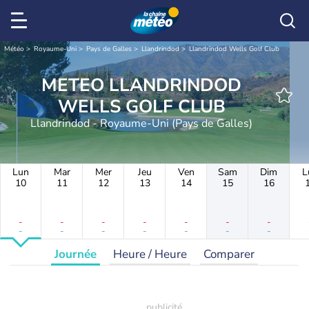
Météo
Royaume-Uni
Pays de Galles
Llandrindod
Llandrindod Wells Golf Club
METEO LLANDRINDOD
WELLS GOLF CLUB
Llandrindod - Royaume-Uni (Pays de Galles)
Lun
Mar
Mer
Jeu
Ven
Sam
Dim
L
10
11
12
13
14
15
16
-
-
-
-
-
-
-
-
-
-
-
-
-
-
Journée
Heure / Heure
Comparer