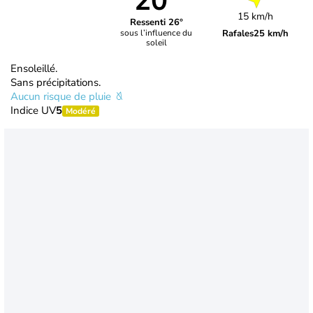
20°
15 km/h
Ressenti 26°
Rafales
25 km/h
sous l’influence du
soleil
Ensoleillé.
Sans précipitations.
Aucun risque de pluie
Indice UV
5
Modéré