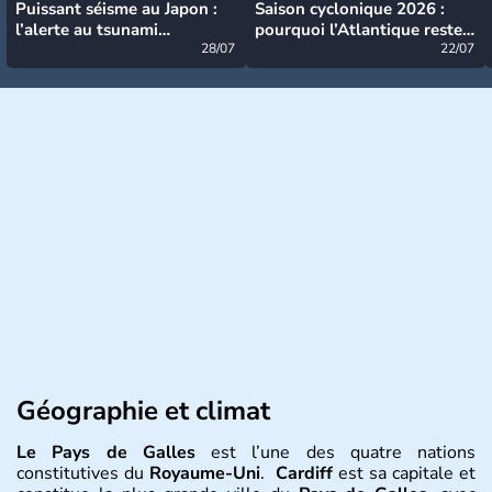
Puissant séisme au Japon :
Saison cyclonique 2026 :
l’alerte au tsunami
pourquoi l’Atlantique reste
désormais levée
28/07
très calme à ce stade ?
22/07
Géographie et climat
Le Pays de Galles
est l’une des quatre nations
constitutives du
Royaume-Uni
.
Cardiff
est sa capitale et