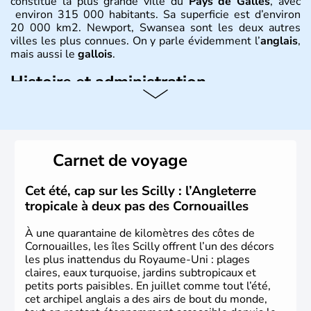
constitue la plus grande ville du
Pays de Galles
, avec
environ 315 000 habitants. Sa superficie est d’environ
20 000 km2. Newport, Swansea sont les deux autres
villes les plus connues. On y parle évidemment l’
anglais
,
mais aussi le
gallois
.
Histoire et administration
David est le saint patron du
Pays de Galles
et est célébré
le 1er mars. Le dragon rouge est l’un des plus fameux
symboles
gallois
, évocation de la lutte entre les
Saxons
et les
Celtes
. Shirley Bassey, Michaël Jones, Duffy, Tom
Carnet de voyage
Jones, Roger Glover sont quelques-unes des célébrités
faisant la renommée du
Pays de Galles
dans le monde
de la musique. Ken Follet et Catherine Zeta-Jones en
Cet été, cap sur les Scilly : l’Angleterre
littérature et au cinéma portent haut les couleurs de ce
tropicale à deux pas des Cornouailles
pays.
À une quarantaine de kilomètres des côtes de
Cornouailles, les îles Scilly offrent l’un des décors
les plus inattendus du Royaume-Uni : plages
claires, eaux turquoise, jardins subtropicaux et
petits ports paisibles. En juillet comme tout l’été,
cet archipel anglais a des airs de bout du monde,