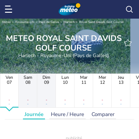
Météo
Royaume-Uni
Pays de Galles
Harlech
Royal Saint Davids Golf Course
METEO ROYAL SAINT DAVIDS
GOLF COURSE
Harlech - Royaume-Uni (Pays de Galles)
Ven
Sam
Dim
Lun
Mar
Mer
Jeu
V
07
08
09
10
11
12
13
-
-
-
-
-
-
-
-
-
-
-
-
-
-
Journée
Heure / Heure
Comparer