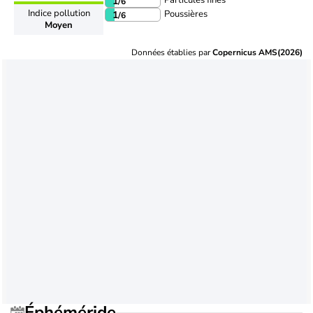
Particules fines
1
/6
Indice pollution
Poussières
1
/6
Moyen
Données établies par
Copernicus AMS(2026)
Éphéméride