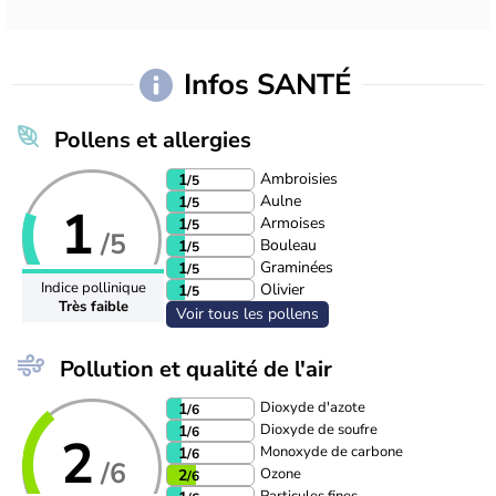
Infos SANTÉ
Pollens et allergies
Ambroisies
1
/5
Aulne
1
/5
1
Armoises
1
/5
/5
Bouleau
1
/5
Graminées
1
/5
Indice pollinique
Olivier
1
/5
Très faible
Voir tous les pollens
Pollution et qualité de l'air
Dioxyde d'azote
1
/6
Dioxyde de soufre
1
/6
2
Monoxyde de carbone
1
/6
/6
Ozone
2
/6