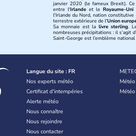
janvier 2020 (le fameux Brexit). Ce
entre l'
Irlande
et le
Royaume-Uni
(
l'Irlande du Nord, nation constitutiv
terrestre extérieure de l'
Union europ
Sa monnaie est la
livre sterling
. L
nombreuses précipitations : il s’agit
Saint-George est l’emblème national q
bleu bien connu.
Histoire et administra
L'Angleterre est l’une des quatre na
Langue du site : FR
METE
est peuplée de plus de 50 millions d
seule, près de 84% de la population 
Nos experts météo
Météo
siècle et tient son nom des
Angles
,
Certificat d'intempéries
Météo
Première démocratie parlementaire 
l’essor industriel du XIXème siècle.
Alerte météo
Nous connaître
Nous rejoindre
Nous contacter