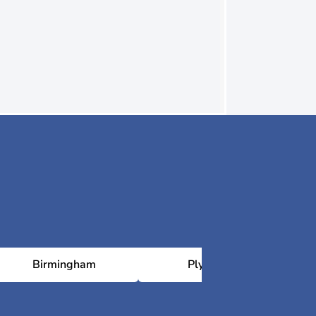
Birmingham
Plymouth
N