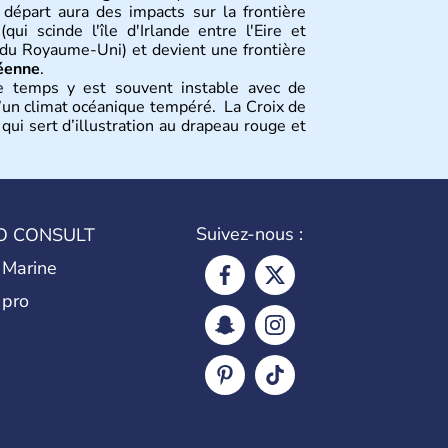
 départ aura des impacts sur la frontière
qui scinde l'île d'Irlande entre l'Eire et
e du Royaume-Uni) et devient une frontière
éenne
.
e temps y est souvent instable avec de
 d’un climat océanique tempéré. La Croix de
ui sert d’illustration au drapeau rouge et
tion
tions constitutives du
Royaume-Uni
. Elle
Suivez-nous :
O CONSULT
’habitants, les
Anglais
, et constitue à elle
de l’ensemble. Le pays s’est créé au Xème
 Marine
 peuple germanique installé sur ces terres.
 pro
au monde, elle doit son développement à