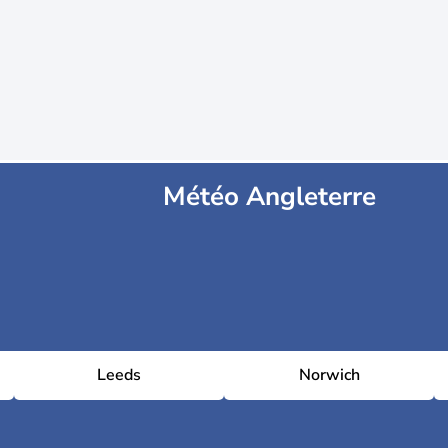
Météo Angleterre
Leeds
Norwich