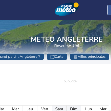
METEO ANGLETERRE
Royaume-Uni
and partir : Angleterre ?
Carte
Villes principales
ar
Mer
Jeu
Ven
Sam
Dim
Lun
Mar