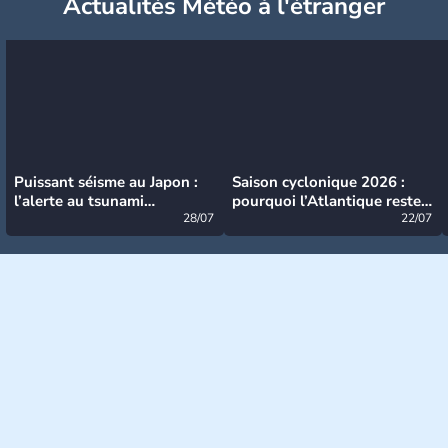
Actualités Météo à l'étranger
Puissant séisme au Japon :
Saison cyclonique 2026 :
l’alerte au tsunami
pourquoi l’Atlantique reste
désormais levée
28/07
très calme à ce stade ?
22/07