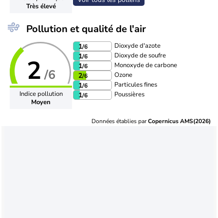
Très élevé
Pollution et qualité de l'air
Dioxyde d'azote
1
/6
Dioxyde de soufre
1
/6
2
Monoxyde de carbone
1
/6
/6
Ozone
2
/6
Particules fines
1
/6
Indice pollution
Poussières
1
/6
Moyen
Données établies par
Copernicus AMS(2026)