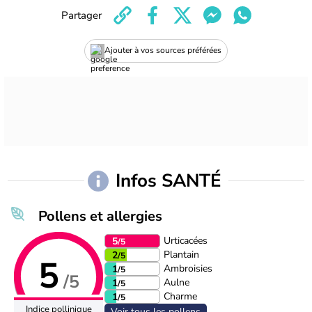
Partager
Ajouter à vos sources préférées
Infos SANTÉ
Pollens et allergies
Urticacées
5
/5
Plantain
2
/5
5
Ambroisies
1
/5
/5
Aulne
1
/5
Charme
1
/5
Indice pollinique
Voir tous les pollens