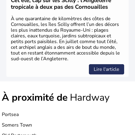
Cet été, cap sur les Scilly : l’Angleterre
Royaume-Uni
. Elle est peuplée de plus de 50 millions
tropicale à deux pas des Cornouailles
d’habitants, les
Anglais
, et constitue à elle seule, près de
84% de la population de l’ensemble. Le pays s’est créé au
À une quarantaine de kilomètres des côtes de
Xème siècle et tient son nom des
Angles
, peuple
Cornouailles, les îles Scilly offrent l’un des décors
germanique installé sur ces terres. Première démocratie
les plus inattendus du Royaume-Uni : plages
parlementaire au monde, elle doit son développement à
claires, eaux turquoise, jardins subtropicaux et
l’essor industriel du XIXème siècle.
petits ports paisibles. En juillet comme tout l’été,
cet archipel anglais a des airs de bout du monde,
tout en restant étonnamment accessible depuis le
sud-ouest de l’Angleterre.
Lire l'article
À proximité de
Hardway
Portsea
Somers Town