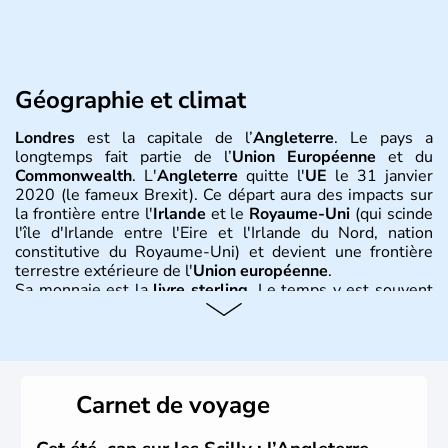
Géographie et climat
Londres
est la capitale de l’
Angleterre
. Le pays a
longtemps fait partie de l’
Union Européenne
et du
Commonwealth
. L'
Angleterre
quitte l'
UE
le 31 janvier
2020 (le fameux Brexit). Ce départ aura des impacts sur
la frontière entre l'
Irlande
et le
Royaume-Uni
(qui scinde
l'île d'Irlande entre l'Eire et l'Irlande du Nord, nation
constitutive du Royaume-Uni) et devient une frontière
terrestre extérieure de l'
Union européenne
.
Sa monnaie est la
livre sterling
. Le temps y est souvent
instable avec de nombreuses précipitations : il s’agit d’un
climat océanique tempéré. La Croix de Saint-George est
l’emblème national qui sert d’illustration au drapeau
rouge et bleu bien connu.
Carnet de voyage
Histoire et administration
L'Angleterre est l’une des quatre nations constitutives du