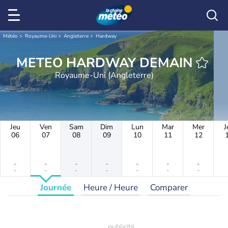
Météo
Royaume-Uni
Angleterre
Hardway
METEO HARDWAY DEMAIN
Royaume-Uni (Angleterre)
Jeu
Ven
Sam
Dim
Lun
Mar
Mer
J
06
07
08
09
10
11
12
-
-
-
-
-
-
-
-
-
-
-
-
-
-
Journée
Heure / Heure
Comparer