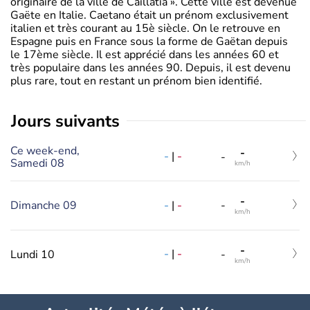
originaire de la ville de Caillatia ». Cette ville est devenue
Gaëte en Italie. Caetano était un prénom exclusivement
italien et très courant au 15è siècle. On le retrouve en
Espagne puis en France sous la forme de Gaëtan depuis
le 17ème siècle. Il est apprécié dans les années 60 et
très populaire dans les années 90. Depuis, il est devenu
plus rare, tout en restant un prénom bien identifié.
jours suivants
Ce week-end,
-
-
|
-
-
Samedi 08
km/h
-
-
|
-
Dimanche 09
-
km/h
-
-
|
-
Lundi 10
-
km/h