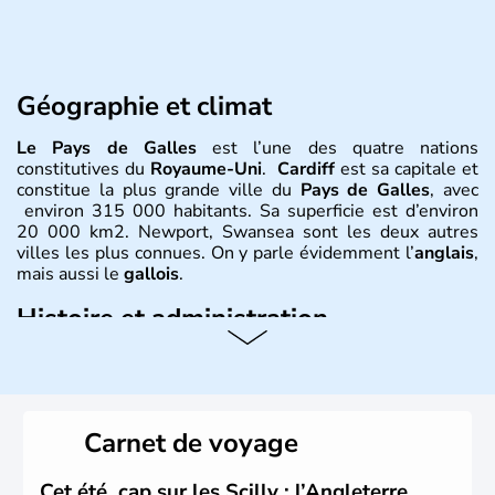
Géographie et climat
Le Pays de Galles
est l’une des quatre nations
constitutives du
Royaume-Uni
.
Cardiff
est sa capitale et
constitue la plus grande ville du
Pays de Galles
, avec
environ 315 000 habitants. Sa superficie est d’environ
20 000 km2. Newport, Swansea sont les deux autres
villes les plus connues. On y parle évidemment l’
anglais
,
mais aussi le
gallois
.
Histoire et administration
David est le saint patron du
Pays de Galles
et est célébré
le 1er mars. Le dragon rouge est l’un des plus fameux
symboles
gallois
, évocation de la lutte entre les
Saxons
et les
Celtes
. Shirley Bassey, Michaël Jones, Duffy, Tom
Carnet de voyage
Jones, Roger Glover sont quelques-unes des célébrités
faisant la renommée du
Pays de Galles
dans le monde
de la musique. Ken Follet et Catherine Zeta-Jones en
Cet été, cap sur les Scilly : l’Angleterre