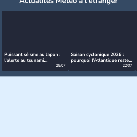
Actualités Météo à l'étranger
Puissant séisme au Japon :
Saison cyclonique 2026 :
l’alerte au tsunami
pourquoi l’Atlantique reste
désormais levée
28/07
très calme à ce stade ?
22/07