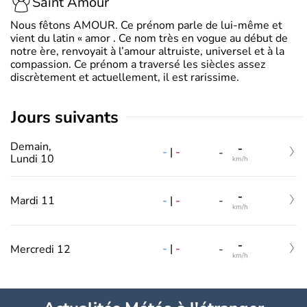
Saint Amour
Nous fêtons AMOUR. Ce prénom parle de lui-même et
vient du latin « amor . Ce nom très en vogue au début de
notre ère, renvoyait à l’amour altruiste, universel et à la
compassion. Ce prénom a traversé les siècles assez
discrètement et actuellement, il est rarissime.
jours suivants
Demain,
-
-
|
-
-
Lundi 10
km/h
-
-
|
-
Mardi 11
-
km/h
-
-
|
-
Mercredi 12
-
km/h