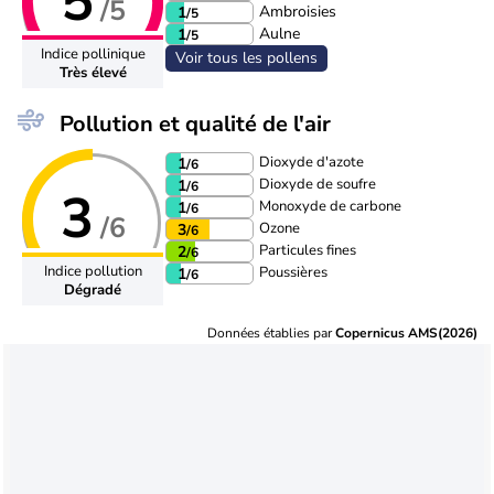
5
/5
Ambroisies
1
/5
Aulne
1
/5
Indice pollinique
Voir tous les pollens
Très élevé
Pollution et qualité de l'air
Dioxyde d'azote
1
/6
Dioxyde de soufre
1
/6
3
Monoxyde de carbone
1
/6
/6
Ozone
3
/6
Particules fines
2
/6
Indice pollution
Poussières
1
/6
Dégradé
Données établies par
Copernicus AMS(2026)