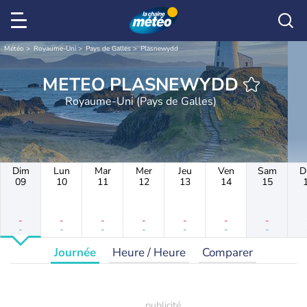
Météo
Royaume-Uni
Pays de Galles
Plasnewydd
METEO PLASNEWYDD
Royaume-Uni (Pays de Galles)
Dim
Lun
Mar
Mer
Jeu
Ven
Sam
D
09
10
11
12
13
14
15
-
-
-
-
-
-
-
-
-
-
-
-
-
-
Journée
Heure / Heure
Comparer