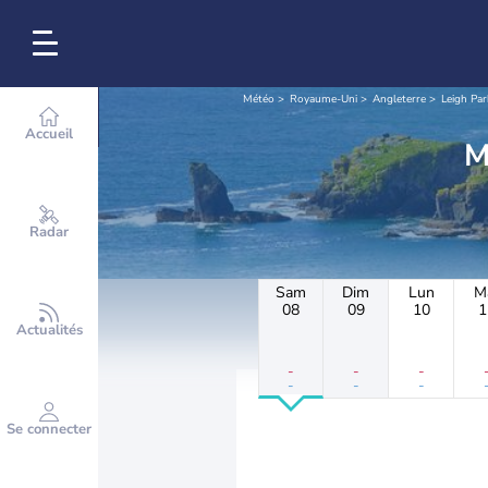
Météo
Royaume-Uni
Angleterre
Leigh Par
Accueil
Radar
Sam
Dim
Lun
M
08
09
10
1
Actualités
-
-
-
-
-
-
Se connecter