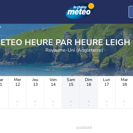
k
METEO HEURE PAR H
Royaume-Uni (Angleterre)
ar
Mer
Jeu
Ven
Sam
Dim
Lun
Mar
1
12
13
14
15
16
17
18
-
-
-
-
-
-
-
-
-
-
-
-
-
-
-
-