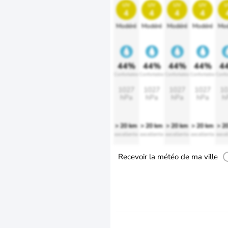
uv
uv
uv
uv
u
4
4
4
4
Modéré
Modéré
Modéré
Modéré
Mod
44%
44%
44%
44%
4
Confortable
Confortable
Confortable
Confortable
Confo
1027
1027
1027
1027
10
hPa
hPa
hPa
hPa
h
> 20 km
> 20 km
> 20 km
> 20 km
> 2
excellente
excellente
excellente
excellente
excel
Recevoir la météo de ma ville