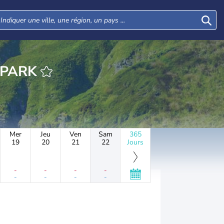
EURE LEIGH PARK
Mer
Jeu
Ven
Sam
365
19
20
21
22
Jours
-
-
-
-
-
-
-
-