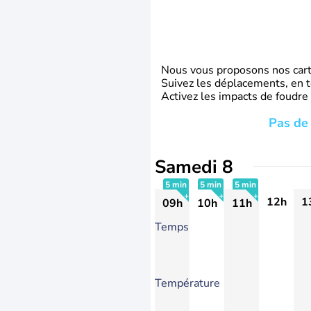
Nous vous proposons nos carte
Suivez les déplacements, en t
Activez les impacts de foudre
Pas de 
Samedi 8
5 min
5 min
5 min
12h
1
09h
10h
11h
+
+
+
Temps
Température