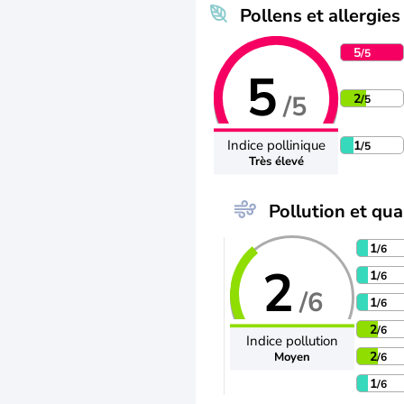
Pollens et allergies
5
/5
5
/5
2
/5
Indice pollinique
1
/5
Très élevé
Pollution et qual
1
/6
2
1
/6
/6
1
/6
2
/6
Indice pollution
2
Moyen
/6
1
/6