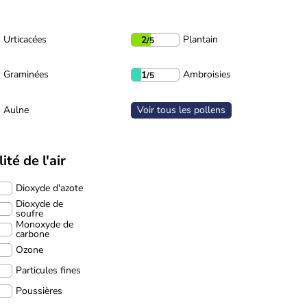
Urticacées
Plantain
2
/5
Graminées
Ambroisies
1
/5
Aulne
Voir tous les pollens
ité de l'air
Dioxyde d'azote
Dioxyde de
soufre
Monoxyde de
carbone
Ozone
Particules fines
Poussières