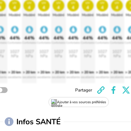
v
uv
uv
uv
uv
uv
uv
uv
uv
4
4
4
4
4
4
4
4
4
éré
Modéré
Modéré
Modéré
Modéré
Modéré
Modéré
Modéré
Modéré
Mo
4%
44%
44%
44%
44%
44%
44%
44%
44%
4
rtable
Confortable
Confortable
Confortable
Confortable
Confortable
Confortable
Confortable
Confortable
Confo
27
1027
1027
1027
1027
1027
1027
1027
1027
1
Pa
hPa
hPa
hPa
hPa
hPa
hPa
hPa
hPa
h
0 km
> 20 km
> 20 km
> 20 km
> 20 km
> 20 km
> 20 km
> 20 km
> 20 km
> 2
lente
excellente
excellente
excellente
excellente
excellente
excellente
excellente
excellente
exce
Partager
Ajouter à vos sources préférées
Infos SANTÉ