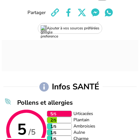
Partager
Ajouter à vos sources préférées
Infos SANTÉ
Pollens et allergies
Urticacées
5
/5
Plantain
2
/5
5
Ambroisies
1
/5
/5
Aulne
1
/5
Charme
1
/5