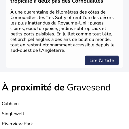
tropicale à deux pas des Cornouailles
d’habitants, les
Anglais
, et constitue à elle seule, près de
84% de la population de l’ensemble. Le pays s’est créé au
À une quarantaine de kilomètres des côtes de
Xème siècle et tient son nom des
Angles
, peuple
Cornouailles, les îles Scilly offrent l’un des décors
germanique installé sur ces terres. Première démocratie
les plus inattendus du Royaume-Uni : plages
parlementaire au monde, elle doit son développement à
claires, eaux turquoise, jardins subtropicaux et
l’essor industriel du XIXème siècle.
petits ports paisibles. En juillet comme tout l’été,
cet archipel anglais a des airs de bout du monde,
tout en restant étonnamment accessible depuis le
sud-ouest de l’Angleterre.
Lire l'article
À proximité de
Gravesend
Cobham
Singlewell
Riverview Park