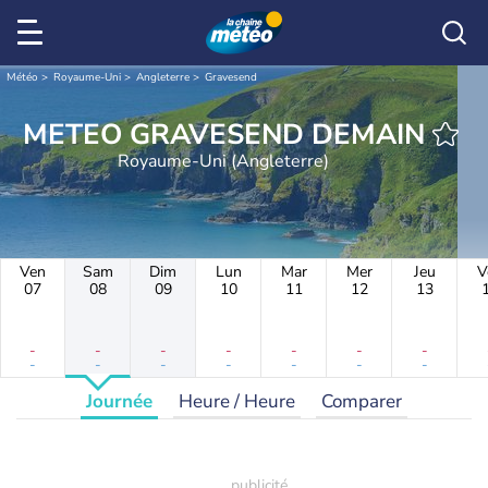
Météo
Royaume-Uni
Angleterre
Gravesend
METEO GRAVESEND DEMAIN
Royaume-Uni (Angleterre)
Ven
Sam
Dim
Lun
Mar
Mer
Jeu
V
07
08
09
10
11
12
13
-
-
-
-
-
-
-
-
-
-
-
-
-
-
Journée
Heure / Heure
Comparer