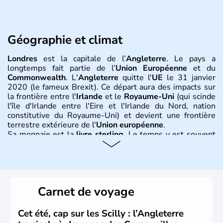
Géographie et climat
Londres
est la capitale de l’
Angleterre
. Le pays a
longtemps fait partie de l’
Union Européenne
et du
Commonwealth
. L'
Angleterre
quitte l'
UE
le 31 janvier
2020 (le fameux Brexit). Ce départ aura des impacts sur
la frontière entre l'
Irlande
et le
Royaume-Uni
(qui scinde
l'île d'Irlande entre l'Eire et l'Irlande du Nord, nation
constitutive du Royaume-Uni) et devient une frontière
terrestre extérieure de l'
Union européenne
.
Sa monnaie est la
livre sterling
. Le temps y est souvent
instable avec de nombreuses précipitations : il s’agit d’un
climat océanique tempéré. La Croix de Saint-George est
l’emblème national qui sert d’illustration au drapeau
rouge et bleu bien connu.
Carnet de voyage
Histoire et administration
L'Angleterre est l’une des quatre nations constitutives du
Cet été, cap sur les Scilly : l’Angleterre
Royaume-Uni
. Elle est peuplée de plus de 50 millions