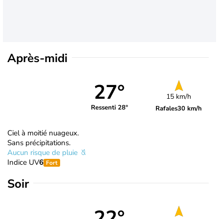
Après-midi
27°
15 km/h
Ressenti 28°
Rafales
30 km/h
Ciel à moitié nuageux.
Sans précipitations.
Aucun risque de pluie
Indice UV
6
Fort
Soir
22°