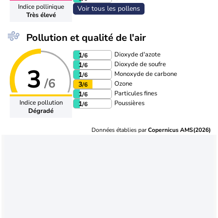
Indice pollinique
Voir tous les pollens
Très élevé
Pollution et qualité de l'air
Dioxyde d'azote
1
/6
Dioxyde de soufre
1
/6
3
Monoxyde de carbone
1
/6
/6
Ozone
3
/6
Particules fines
1
/6
Indice pollution
Poussières
1
/6
Dégradé
Données établies par
Copernicus AMS(2026)