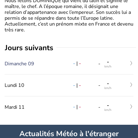
Nous fêtons DOMINIQUE qui vient du latin et signifie le
maître, le chef. A l’époque romaine, il désignait une
relation d’appartenance avec l’empereur. Son succès lui a
permis de se répandre dans toute l’Europe latine.
Actuellement, c’est un prénom mixte en France et devenu
très rare.
jours suivants
-
-
|
-
Dimanche 09
-
km/h
-
-
|
-
Lundi 10
-
km/h
-
-
|
-
Mardi 11
-
km/h
Actualités Météo à l'étranger