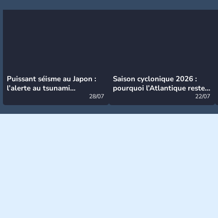
Puissant séisme au Japon :
Saison cyclonique 2026 :
l’alerte au tsunami
pourquoi l’Atlantique reste
désormais levée
28/07
très calme à ce stade ?
22/07