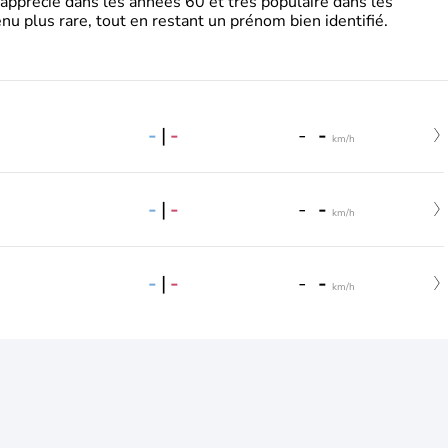
 apprécié dans les années 60 et très populaire dans les
nu plus rare, tout en restant un prénom bien identifié.
-
|
-
-
-
km/h
-
|
-
-
-
km/h
-
|
-
-
-
km/h