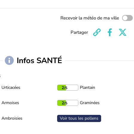
Recevoir la météo de ma ville
Partager
Infos SANTÉ
s
Urticacées
Plantain
2
/5
Armoises
Graminées
2
/5
Ambroisies
Voir tous les pollens