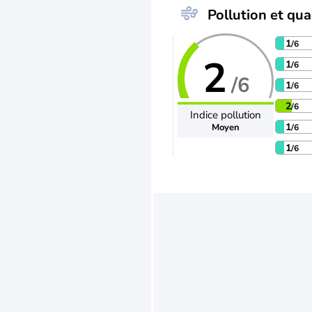
Pollution et qual
1
/6
2
1
/6
/6
1
/6
2
/6
Indice pollution
1
Moyen
/6
1
/6