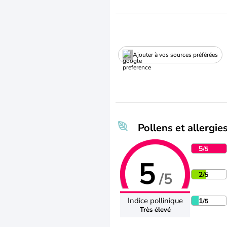
Ajouter à vos sources préférées
Pollens et allergie
5
/5
5
/5
2
/5
Indice pollinique
1
/5
Très élevé