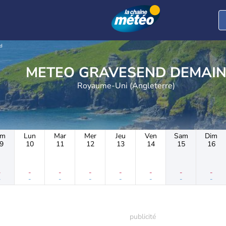
d
METEO GRAVESEND DEMAI
Royaume-Uni (Angleterre)
im
Lun
Mar
Mer
Jeu
Ven
Sam
Dim
9
10
11
12
13
14
15
16
-
-
-
-
-
-
-
-
-
-
-
-
-
-
-
-