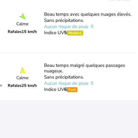
Beau temps avec quelques nuages élevés.
Sans précipitations.
Calme
Aucun risque de pluie
Rafales
15 km/h
Indice UV
5
Modéré
Beau temps malgré quelques passages
nuageux.
Sans précipitations.
Calme
Aucun risque de pluie
du
Rafales
25 km/h
Indice UV
6
Fort