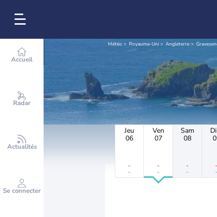
Météo
Royaume-Uni
Angleterre
Gravesen
Accueil
Radar
Jeu
Ven
Sam
D
06
07
08
0
Actualités
-
-
-
-
-
-
Se connecter