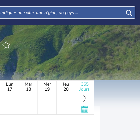
N
Lun
Mar
Mer
Jeu
365
17
18
19
20
Jours
-
-
-
-
-
-
-
-