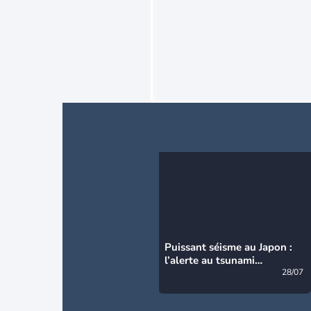
Puissant séisme au Japon :
l’alerte au tsunami
désormais levée
28/07