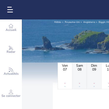
Météo
Royaume-Uni
Angleterre
Biggin Hi
Accueil
Radar
Ven
Sam
Dim
L
07
08
09
1
Actualités
-
-
-
-
-
-
Se connecter