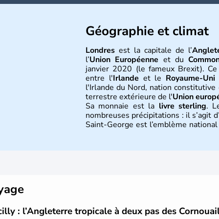
Géographie et climat
Londres
est la capitale de l’
Anglet
l’
Union Européenne
et du
Common
janvier 2020 (le fameux Brexit). Ce
entre l'
Irlande
et le
Royaume-Uni
(
l'Irlande du Nord, nation constitutiv
terrestre extérieure de l'
Union europ
Sa monnaie est la
livre sterling
. L
nombreuses précipitations : il s’agit
Saint-George est l’emblème national q
bleu bien connu.
Histoire et administra
L'Angleterre est l’une des quatre na
est peuplée de plus de 50 millions d
oyage
seule, près de 84% de la population 
siècle et tient son nom des
Angles
,
cilly : l’Angleterre tropicale à deux pas des Cornouai
Première démocratie parlementaire 