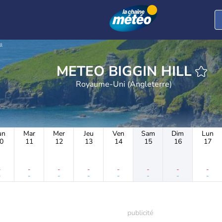
ll
METEO BIGGIN HILL
Royaume-Uni (Angleterre)
un
Mar
Mer
Jeu
Ven
Sam
Dim
Lun
0
11
12
13
14
15
16
17
-
-
-
-
-
-
-
-
-
-
-
-
-
-
-
-