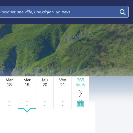
Mar
Mer
Jeu
Ven
365
18
19
20
21
Jours
-
-
-
-
-
-
-
-