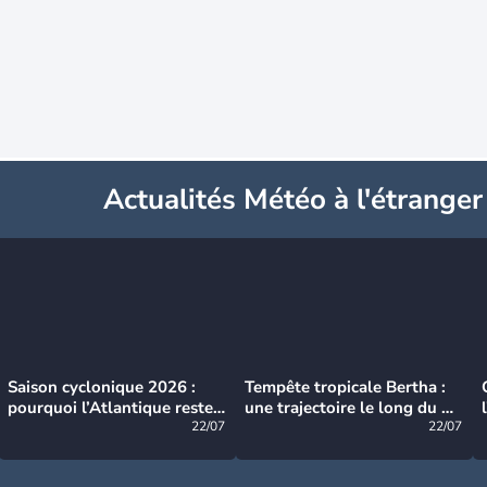
Actualités Météo à l'étranger
Saison cyclonique 2026 :
Tempête tropicale Bertha :
pourquoi l’Atlantique reste
une trajectoire le long du du
très calme à ce stade ?
22/07
littoral américain
22/07