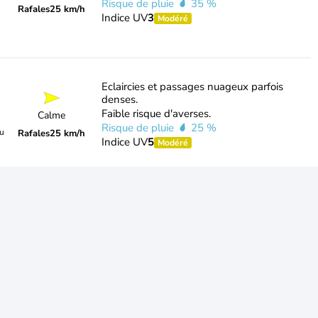
Risque de pluie
35 %
Rafales
25 km/h
Indice UV
3
Modéré
Eclaircies et passages nuageux parfois
denses.
Faible risque d'averses.
Calme
Risque de pluie
25 %
du
Rafales
25 km/h
Indice UV
5
Modéré