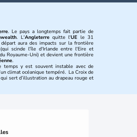
erre
. Le pays a longtemps fait partie de
wealth
. L'
Angleterre
quitte l'
UE
le 31
 départ aura des impacts sur la frontière
qui scinde l'île d'Irlande entre l'Eire et
e du Royaume-Uni) et devient une frontière
éenne
.
e temps y est souvent instable avec de
 d’un climat océanique tempéré. La Croix de
ui sert d’illustration au drapeau rouge et
tion
tions constitutives du
Royaume-Uni
. Elle
’habitants, les
Anglais
, et constitue à elle
de l’ensemble. Le pays s’est créé au Xème
 peuple germanique installé sur ces terres.
lles
au monde, elle doit son développement à