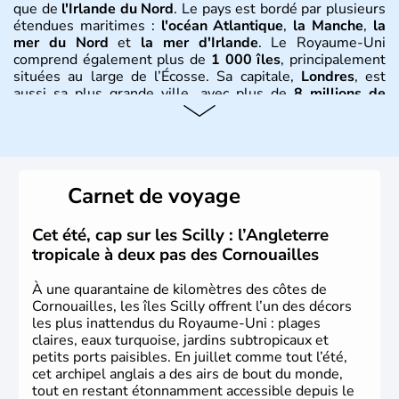
que de
l'Irlande du Nord
. Le pays est bordé par plusieurs
étendues maritimes :
l'océan Atlantique
,
la Manche
,
la
mer du Nord
et
la mer d'Irlande
. Le Royaume-Uni
comprend également plus de
1 000 îles
, principalement
situées au large de l’Écosse. Sa capitale,
Londres
, est
aussi sa plus grande ville, avec plus de
8 millions de
Londoniens
. La
population totale du Royaume-Uni
dépasse les
60 millions d’habitants
, appelés
Britanniques
.
Histoire et administration
Carnet de voyage
Le
Royaume-Uni
naît officiellement en 1801 avec l’
Acte
d’Union
, réunissant le
Royaume de Grande-Bretagne
et
Cet été, cap sur les Scilly : l’Angleterre
le
Royaume d’Irlande
. Puissance majeure du
Siècle des
tropicale à deux pas des Cornouailles
Lumières
, il s’illustre en
littérature
, en
sciences
et dans
l’innovation. Il devient en 1807 la première nation à abolir
À une quarantaine de kilomètres des côtes de
le
commerce d’esclaves
. Membre de l’
Union Européenne
Cornouailles, les îles Scilly offrent l’un des décors
à partir de 1973, le
Royaume-Uni
engage, dès les années
les plus inattendus du Royaume-Uni : plages
1980, d’importantes
réformes économiques
fondées sur
claires, eaux turquoise, jardins subtropicaux et
le
libéralisme
, influençant durablement son
petits ports paisibles. En juillet comme tout l’été,
développement. Son
histoire riche
continue de marquer
cet archipel anglais a des airs de bout du monde,
sa culture et son rayonnement international.
tout en restant étonnamment accessible depuis le