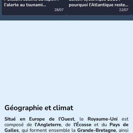
l’alerte au tsunami
pourquoi l’Atlantique reste
désormais levée
28/07
très calme à ce stade ?
22/07
Géographie et climat
Situé en Europe de l'Ouest
, le
Royaume-Uni
est
composé de
l'Angleterre
, de
l'Écosse
et du
Pays de
Galles
, qui forment ensemble la
Grande-Bretagne
, ainsi