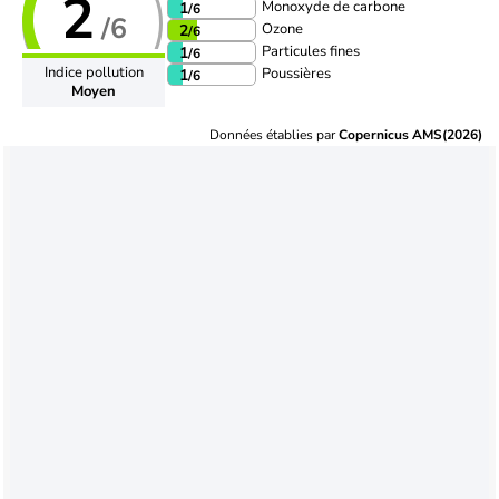
2
Monoxyde de carbone
1
/6
/6
Ozone
2
/6
Particules fines
1
/6
Indice pollution
Poussières
1
/6
Moyen
Données établies par
Copernicus AMS(2026)