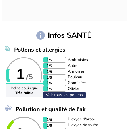
Infos SANTÉ
Pollens et allergies
Ambroisies
1
/5
Aulne
1
/5
1
Armoises
1
/5
/5
Bouleau
1
/5
Graminées
1
/5
Indice pollinique
Olivier
1
/5
Très faible
Voir tous les pollens
Pollution et qualité de l'air
Dioxyde d'azote
1
/6
Dioxyde de soufre
1
/6