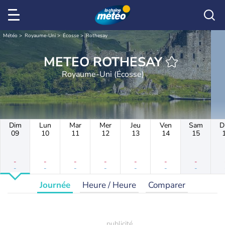
Météo
Royaume-Uni
Écosse
Rothesay
METEO ROTHESAY
Royaume-Uni (Écosse)
Dim
Lun
Mar
Mer
Jeu
Ven
Sam
D
09
10
11
12
13
14
15
-
-
-
-
-
-
-
-
-
-
-
-
-
-
Journée
Heure / Heure
Comparer