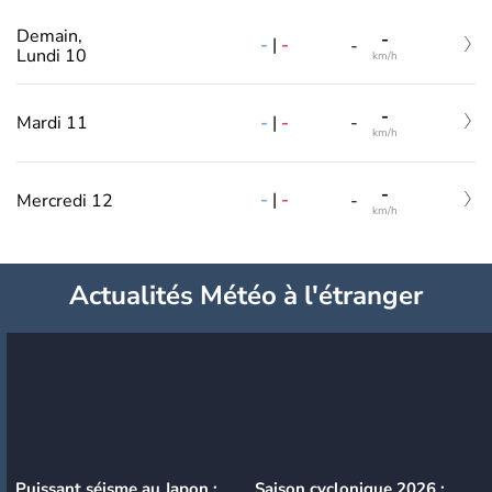
Demain,
-
-
|
-
-
Lundi 10
km/h
-
-
|
-
Mardi 11
-
km/h
-
-
|
-
Mercredi 12
-
km/h
Actualités Météo à l'étranger
Puissant séisme au Japon :
Saison cyclonique 2026 :