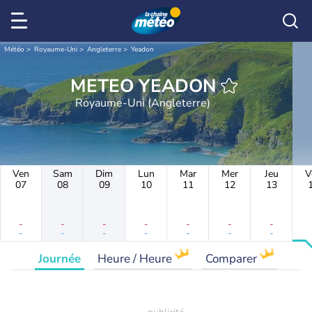
Météo
Royaume-Uni
Angleterre
Yeadon
METEO YEADON
Royaume-Uni (Angleterre)
Ven
Sam
Dim
Lun
Mar
Mer
Jeu
V
07
08
09
10
11
12
13
-
-
-
-
-
-
-
-
-
-
-
-
-
-
Journée
Heure / Heure
Comparer