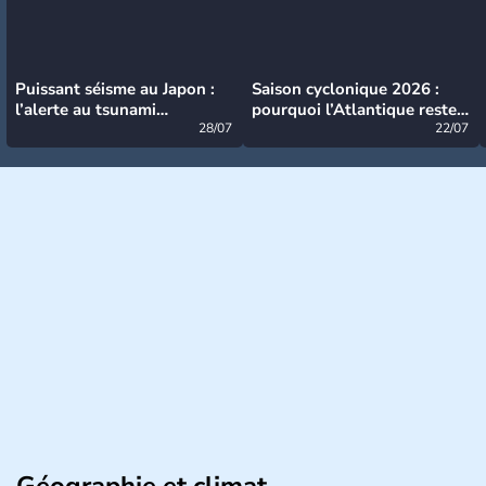
Puissant séisme au Japon :
Saison cyclonique 2026 :
l’alerte au tsunami
pourquoi l’Atlantique reste
désormais levée
28/07
très calme à ce stade ?
22/07
Géographie et climat