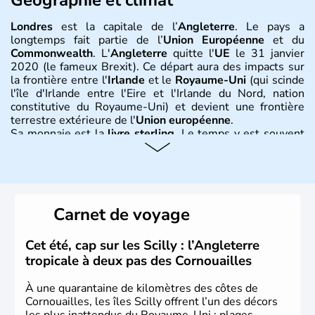
Londres
est la capitale de l’
Angleterre
. Le pays a
longtemps fait partie de l’
Union Européenne
et du
Commonwealth
. L'
Angleterre
quitte l'
UE
le 31 janvier
2020 (le fameux Brexit). Ce départ aura des impacts sur
la frontière entre l'
Irlande
et le
Royaume-Uni
(qui scinde
l'île d'Irlande entre l'Eire et l'Irlande du Nord, nation
constitutive du Royaume-Uni) et devient une frontière
terrestre extérieure de l'
Union européenne
.
Sa monnaie est la
livre sterling
. Le temps y est souvent
instable avec de nombreuses précipitations : il s’agit d’un
climat océanique tempéré. La Croix de Saint-George est
l’emblème national qui sert d’illustration au drapeau
rouge et bleu bien connu.
Carnet de voyage
Histoire et administration
L'Angleterre est l’une des quatre nations constitutives du
Cet été, cap sur les Scilly : l’Angleterre
Royaume-Uni
. Elle est peuplée de plus de 50 millions
tropicale à deux pas des Cornouailles
d’habitants, les
Anglais
, et constitue à elle seule, près de
84% de la population de l’ensemble. Le pays s’est créé au
À une quarantaine de kilomètres des côtes de
Xème siècle et tient son nom des
Angles
, peuple
Cornouailles, les îles Scilly offrent l’un des décors
germanique installé sur ces terres. Première démocratie