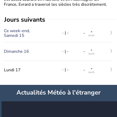
France, Evrard a traversé les siècles très discrètement.
jours suivants
Ce week-end,
-
-
|
-
-
Samedi 15
km/h
-
-
|
-
Dimanche 16
-
km/h
-
-
|
-
Lundi 17
-
km/h
Actualités Météo à l'étranger