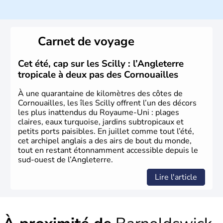
climat océanique tempéré. La Croix de Saint-George est
l’emblème national qui sert d’illustration au drapeau
rouge et bleu bien connu.
Carnet de voyage
Histoire et administration
L'Angleterre est l’une des quatre nations constitutives du
Cet été, cap sur les Scilly : l’Angleterre
Royaume-Uni
. Elle est peuplée de plus de 50 millions
tropicale à deux pas des Cornouailles
d’habitants, les
Anglais
, et constitue à elle seule, près de
84% de la population de l’ensemble. Le pays s’est créé au
À une quarantaine de kilomètres des côtes de
Xème siècle et tient son nom des
Angles
, peuple
Cornouailles, les îles Scilly offrent l’un des décors
germanique installé sur ces terres. Première démocratie
les plus inattendus du Royaume-Uni : plages
parlementaire au monde, elle doit son développement à
claires, eaux turquoise, jardins subtropicaux et
l’essor industriel du XIXème siècle.
petits ports paisibles. En juillet comme tout l’été,
cet archipel anglais a des airs de bout du monde,
tout en restant étonnamment accessible depuis le
sud-ouest de l’Angleterre.
Lire l'article