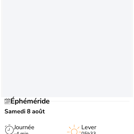
Éphéméride
Samedi 8 août
Journée
Lever
-4 min
05h33