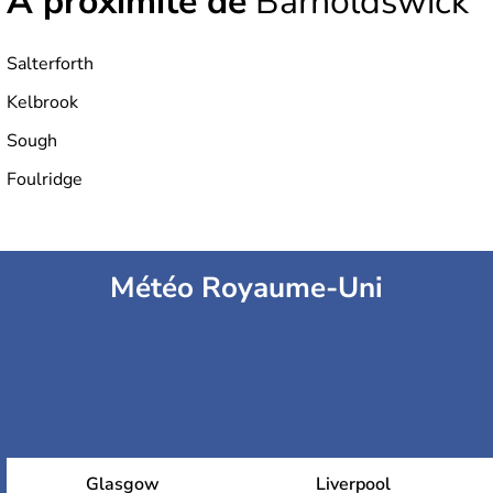
À proximité de
Barnoldswick
Salterforth
Kelbrook
Sough
Foulridge
Météo Royaume-Uni
Glasgow
Liverpool