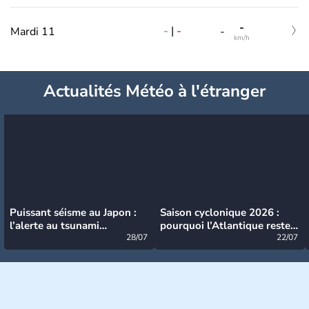
-
-
|
-
Mardi 11
-
km/h
Actualités Météo à l'étranger
Puissant séisme au Japon :
Saison cyclonique 2026 :
l’alerte au tsunami
pourquoi l’Atlantique reste
désormais levée
28/07
très calme à ce stade ?
22/07