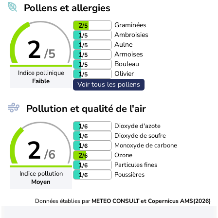
Pollens et allergies
Graminées
2
/5
Ambroisies
1
/5
2
Aulne
1
/5
/5
Armoises
1
/5
Bouleau
1
/5
Indice pollinique
Olivier
1
/5
Faible
Voir tous les pollens
Pollution et qualité de l'air
Dioxyde d'azote
1
/6
Dioxyde de soufre
1
/6
2
Monoxyde de carbone
1
/6
/6
Ozone
2
/6
Particules fines
1
/6
Indice pollution
Poussières
1
/6
Moyen
Données établies par
METEO CONSULT et Copernicus AMS(2026)