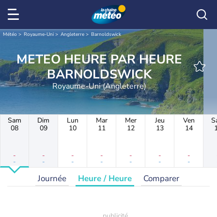
Météo
Royaume-Uni
Angleterre
Barnoldswick
METEO HEURE PAR HEURE
BARNOLDSWICK
Royaume-Uni (Angleterre)
Sam
Dim
Lun
Mar
Mer
Jeu
Ven
S
08
09
10
11
12
13
14
-
-
-
-
-
-
-
-
-
-
-
-
-
-
Journée
Heure / Heure
Comparer