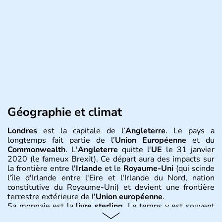
Géographie et climat
Londres
est la capitale de l’
Angleterre
. Le pays a
longtemps fait partie de l’
Union Européenne
et du
Commonwealth
. L'
Angleterre
quitte l'
UE
le 31 janvier
2020 (le fameux Brexit). Ce départ aura des impacts sur
la frontière entre l'
Irlande
et le
Royaume-Uni
(qui scinde
l'île d'Irlande entre l'Eire et l'Irlande du Nord, nation
constitutive du Royaume-Uni) et devient une frontière
terrestre extérieure de l'
Union européenne
.
Sa monnaie est la
livre sterling
. Le temps y est souvent
instable avec de nombreuses précipitations : il s’agit d’un