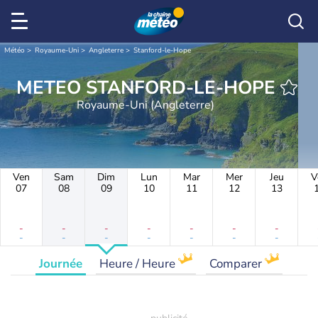
Météo
Royaume-Uni
Angleterre
Stanford-le-Hope
METEO STANFORD-LE-HOPE
Royaume-Uni (Angleterre)
Ven
Sam
Dim
Lun
Mar
Mer
Jeu
V
07
08
09
10
11
12
13
-
-
-
-
-
-
-
-
-
-
-
-
-
-
Journée
Heure / Heure
Comparer