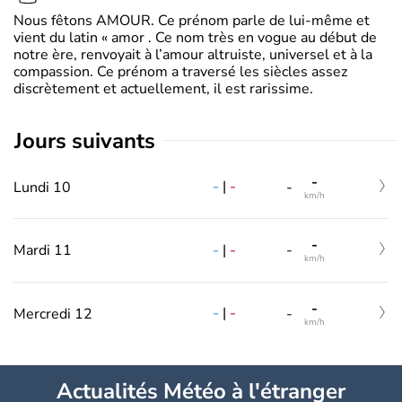
Nous fêtons AMOUR. Ce prénom parle de lui-même et
vient du latin « amor . Ce nom très en vogue au début de
notre ère, renvoyait à l’amour altruiste, universel et à la
compassion. Ce prénom a traversé les siècles assez
discrètement et actuellement, il est rarissime.
jours suivants
-
-
|
-
Lundi 10
-
km/h
-
-
|
-
Mardi 11
-
km/h
-
-
|
-
Mercredi 12
-
km/h
Actualités Météo à l'étranger