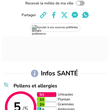
Recevoir la météo de ma ville
Partager
Ajouter à vos sources préférées
Infos SANTÉ
Pollens et allergies
Urticacées
5
/5
Plantain
2
/5
5
Graminées
2
/5
/5
Ambroisies
1
/5