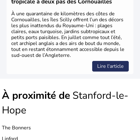
tropicale à deux pas des Cornouailles
d’habitants, les
Anglais
, et constitue à elle seule, près de
84% de la population de l’ensemble. Le pays s’est créé au
À une quarantaine de kilomètres des côtes de
Xème siècle et tient son nom des
Angles
, peuple
Cornouailles, les îles Scilly offrent l’un des décors
germanique installé sur ces terres. Première démocratie
les plus inattendus du Royaume-Uni : plages
parlementaire au monde, elle doit son développement à
claires, eaux turquoise, jardins subtropicaux et
l’essor industriel du XIXème siècle.
petits ports paisibles. En juillet comme tout l’été,
cet archipel anglais a des airs de bout du monde,
tout en restant étonnamment accessible depuis le
sud-ouest de l’Angleterre.
Lire l'article
À proximité de
Stanford-le-
Hope
The Bonners
Linford