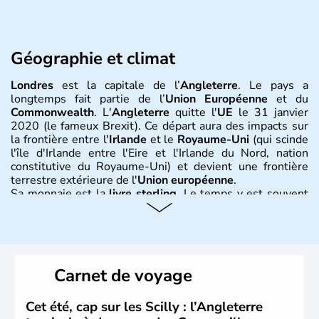
Géographie et climat
Londres
est la capitale de l’
Angleterre
. Le pays a
longtemps fait partie de l’
Union Européenne
et du
Commonwealth
. L'
Angleterre
quitte l'
UE
le 31 janvier
2020 (le fameux Brexit). Ce départ aura des impacts sur
la frontière entre l'
Irlande
et le
Royaume-Uni
(qui scinde
l'île d'Irlande entre l'Eire et l'Irlande du Nord, nation
constitutive du Royaume-Uni) et devient une frontière
terrestre extérieure de l'
Union européenne
.
Sa monnaie est la
livre sterling
. Le temps y est souvent
instable avec de nombreuses précipitations : il s’agit d’un
climat océanique tempéré. La Croix de Saint-George est
l’emblème national qui sert d’illustration au drapeau
rouge et bleu bien connu.
Carnet de voyage
Histoire et administration
L'Angleterre est l’une des quatre nations constitutives du
Cet été, cap sur les Scilly : l’Angleterre
Royaume-Uni
. Elle est peuplée de plus de 50 millions