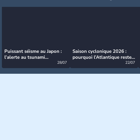
Puissant séisme au Japon :
Saison cyclonique 2026 :
l’alerte au tsunami
pourquoi l’Atlantique reste
désormais levée
28/07
très calme à ce stade ?
22/07