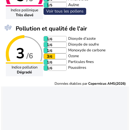
Aulne
1
/5
Indice pollinique
Voir tous les pollens
Très élevé
Pollution et qualité de l'air
Dioxyde d'azote
1
/6
Dioxyde de soufre
1
/6
3
Monoxyde de carbone
1
/6
/6
Ozone
3
/6
Particules fines
1
/6
Indice pollution
Poussières
1
/6
Dégradé
Données établies par
Copernicus AMS(2026)