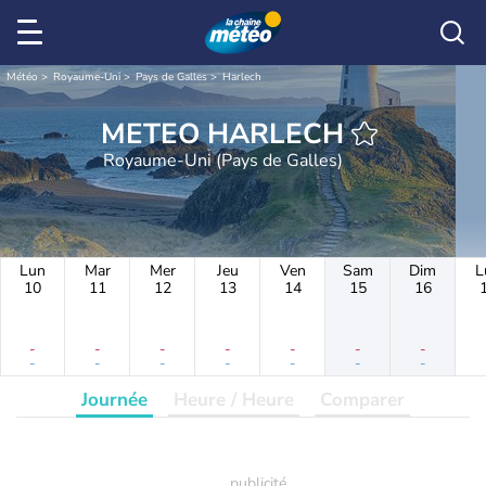
Météo
Royaume-Uni
Pays de Galles
Harlech
METEO HARLECH
Royaume-Uni (Pays de Galles)
Lun
Mar
Mer
Jeu
Ven
Sam
Dim
L
10
11
12
13
14
15
16
-
-
-
-
-
-
-
-
-
-
-
-
-
-
Journée
Heure / Heure
Comparer