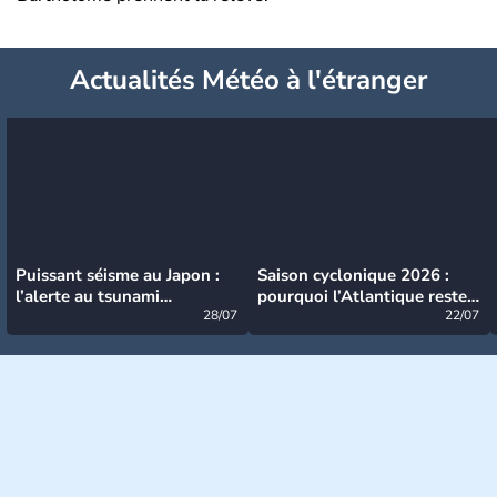
Actualités Météo à l'étranger
Puissant séisme au Japon :
Saison cyclonique 2026 :
l’alerte au tsunami
pourquoi l’Atlantique reste
désormais levée
28/07
très calme à ce stade ?
22/07