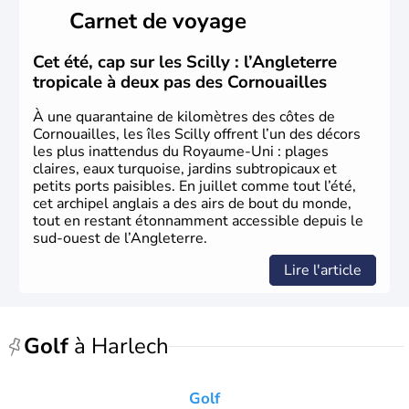
et les
Celtes
. Shirley Bassey, Michaël Jones, Duffy, Tom
Carnet de voyage
Jones, Roger Glover sont quelques-unes des célébrités
faisant la renommée du
Pays de Galles
dans le monde
de la musique. Ken Follet et Catherine Zeta-Jones en
Cet été, cap sur les Scilly : l’Angleterre
littérature et au cinéma portent haut les couleurs de ce
tropicale à deux pas des Cornouailles
pays.
À une quarantaine de kilomètres des côtes de
Cornouailles, les îles Scilly offrent l’un des décors
les plus inattendus du Royaume-Uni : plages
claires, eaux turquoise, jardins subtropicaux et
petits ports paisibles. En juillet comme tout l’été,
cet archipel anglais a des airs de bout du monde,
tout en restant étonnamment accessible depuis le
sud-ouest de l’Angleterre.
Lire l'article
Golf
à Harlech
Golf