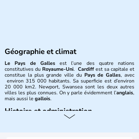
Géographie et climat
Le Pays de Galles
est l’une des quatre nations
constitutives du
Royaume-Uni
.
Cardiff
est sa capitale et
constitue la plus grande ville du
Pays de Galles
, avec
environ 315 000 habitants. Sa superficie est d’environ
20 000 km2. Newport, Swansea sont les deux autres
villes les plus connues. On y parle évidemment l’
anglais
,
mais aussi le
gallois
.
Histoire et administration
David est le saint patron du
Pays de Galles
et est célébré
le 1er mars. Le dragon rouge est l’un des plus fameux
symboles
gallois
, évocation de la lutte entre les
Saxons