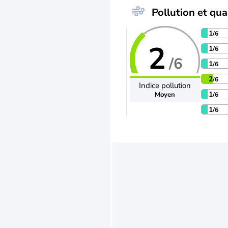
Pollution et qual
1
/6
2
1
/6
/6
1
/6
2
/6
Indice pollution
1
Moyen
/6
1
/6