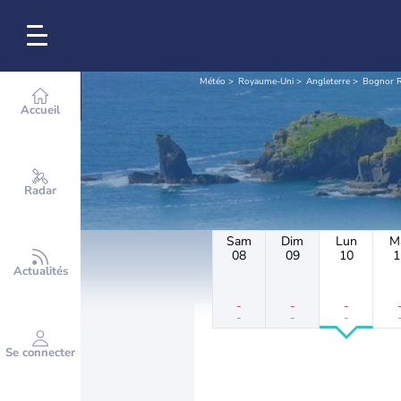
Météo
Royaume-Uni
Angleterre
Bognor R
Accueil
Radar
Sam
Dim
Lun
M
08
09
10
1
Actualités
-
-
-
-
-
-
Se connecter