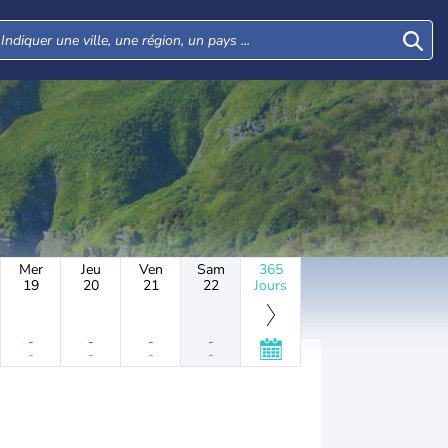
Mer
Jeu
Ven
Sam
365
19
20
21
22
Jours
-
-
-
-
-
-
-
-