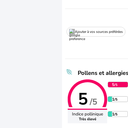
Ajouter à vos sources préférées
Pollens et allergie
5
/5
5
/5
1
/5
Indice pollinique
1
/5
Très élevé