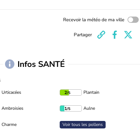
Recevoir la météo de ma ville
Partager
Infos SANTÉ
s
Urticacées
Plantain
2
/5
Ambroisies
Aulne
1
/5
Charme
Voir tous les pollens