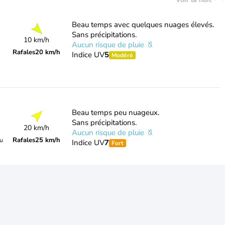
Beau temps avec quelques nuages élevés.
Sans précipitations.
10 km/h
Aucun risque de pluie
Rafales
20 km/h
Indice UV
5
Modéré
Beau temps peu nuageux.
Sans précipitations.
20 km/h
Aucun risque de pluie
Rafales
25 km/h
du
Indice UV
7
Fort