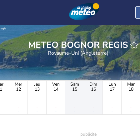
egis
METEO BOGNOR REGIS
Royaume-Uni (Angleterre)
ar
Mer
Jeu
Ven
Sam
Dim
Lun
Mar
1
12
13
14
15
16
17
18
-
-
-
-
-
-
-
-
-
-
-
-
-
-
-
-