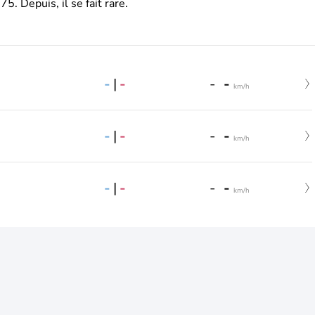
. Depuis, il se fait rare.
-
|
-
-
-
km/h
-
|
-
-
-
km/h
-
|
-
-
-
km/h