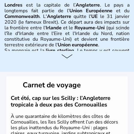
Londres
est la capitale de l’
Angleterre
. Le pays a
longtemps fait partie de l’
Union Européenne
et du
Commonwealth
. L'
Angleterre
quitte l'
UE
le 31 janvier
2020 (le fameux Brexit). Ce départ aura des impacts sur
la frontière entre l'
Irlande
et le
Royaume-Uni
(qui scinde
l'île d'Irlande entre l'Eire et l'Irlande du Nord, nation
constitutive du Royaume-Uni) et devient une frontière
terrestre extérieure de l'
Union européenne
.
Sa monnaie est la
livre sterling
. Le temps y est souvent
instable avec de nombreuses précipitations : il s’agit d’un
climat océanique tempéré. La Croix de Saint-George est
l’emblème national qui sert d’illustration au drapeau
rouge et bleu bien connu.
Carnet de voyage
Histoire et administration
L'Angleterre est l’une des quatre nations constitutives du
Cet été, cap sur les Scilly : l’Angleterre
Royaume-Uni
. Elle est peuplée de plus de 50 millions
tropicale à deux pas des Cornouailles
d’habitants, les
Anglais
, et constitue à elle seule, près de
84% de la population de l’ensemble. Le pays s’est créé au
À une quarantaine de kilomètres des côtes de
Xème siècle et tient son nom des
Angles
, peuple
Cornouailles, les îles Scilly offrent l’un des décors
germanique installé sur ces terres. Première démocratie
les plus inattendus du Royaume-Uni : plages
parlementaire au monde, elle doit son développement à
claires, eaux turquoise, jardins subtropicaux et