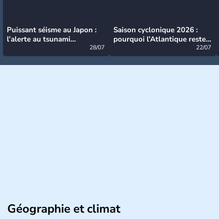
Puissant séisme au Japon :
Saison cyclonique 2026 :
l’alerte au tsunami
pourquoi l’Atlantique reste
désormais levée
28/07
très calme à ce stade ?
22/07
Géographie et climat