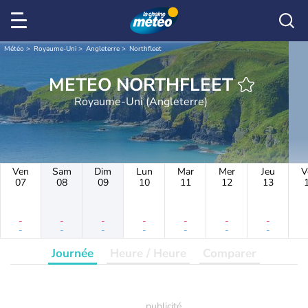
Météo
Royaume-Uni
Angleterre
Northfleet
METEO NORTHFLEET
Royaume-Uni (Angleterre)
Ven
Sam
Dim
Lun
Mar
Mer
Jeu
V
07
08
09
10
11
12
13
-
-
-
-
-
-
-
-
-
-
-
-
-
-
Journée
Heure / Heure
Comparer