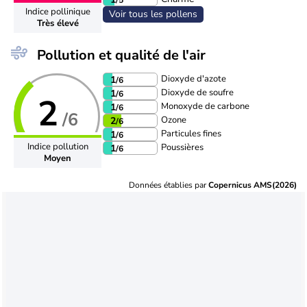
Indice pollinique
Voir tous les pollens
Très élevé
Pollution et qualité de l'air
Dioxyde d'azote
1
/6
Dioxyde de soufre
1
/6
2
Monoxyde de carbone
1
/6
/6
Ozone
2
/6
Particules fines
1
/6
Indice pollution
Poussières
1
/6
Moyen
Données établies par
Copernicus AMS(2026)