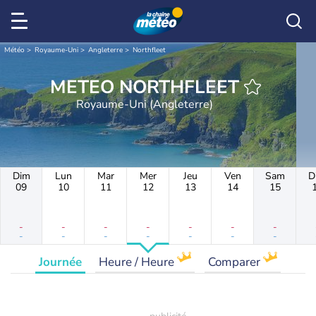
Météo
Royaume-Uni
Angleterre
Northfleet
METEO NORTHFLEET
Royaume-Uni (Angleterre)
Dim
Lun
Mar
Mer
Jeu
Ven
Sam
D
09
10
11
12
13
14
15
-
-
-
-
-
-
-
-
-
-
-
-
-
-
Journée
Heure / Heure
Comparer