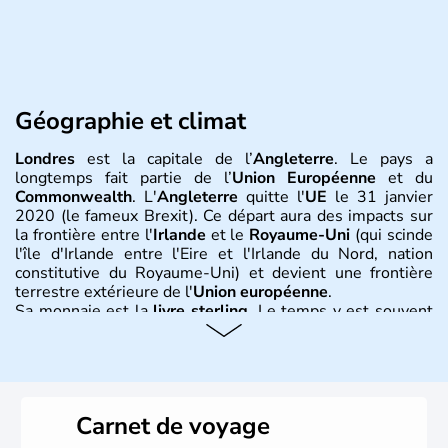
Géographie et climat
Londres
est la capitale de l’
Angleterre
. Le pays a
longtemps fait partie de l’
Union Européenne
et du
Commonwealth
. L'
Angleterre
quitte l'
UE
le 31 janvier
2020 (le fameux Brexit). Ce départ aura des impacts sur
la frontière entre l'
Irlande
et le
Royaume-Uni
(qui scinde
l'île d'Irlande entre l'Eire et l'Irlande du Nord, nation
constitutive du Royaume-Uni) et devient une frontière
terrestre extérieure de l'
Union européenne
.
Sa monnaie est la
livre sterling
. Le temps y est souvent
instable avec de nombreuses précipitations : il s’agit d’un
climat océanique tempéré. La Croix de Saint-George est
l’emblème national qui sert d’illustration au drapeau
rouge et bleu bien connu.
Carnet de voyage
Histoire et administration