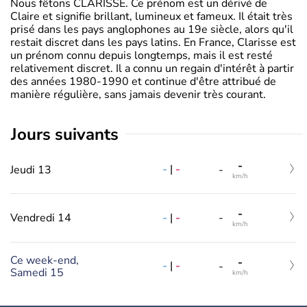
Nous fêtons CLARISSE. Ce prénom est un dérivé de
Claire et signifie brillant, lumineux et fameux. Il était très
prisé dans les pays anglophones au 19e siècle, alors qu'il
restait discret dans les pays latins. En France, Clarisse est
un prénom connu depuis longtemps, mais il est resté
relativement discret. Il a connu un regain d'intérêt à partir
des années 1980-1990 et continue d'être attribué de
manière régulière, sans jamais devenir très courant.
jours suivants
-
-
|
-
Jeudi 13
-
km/h
-
-
|
-
Vendredi 14
-
km/h
Ce week-end,
-
-
|
-
-
Samedi 15
km/h