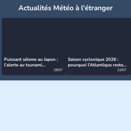
Actualités Météo à l'étranger
Puissant séisme au Japon :
Saison cyclonique 2026 :
l’alerte au tsunami
pourquoi l’Atlantique reste
désormais levée
28/07
très calme à ce stade ?
22/07