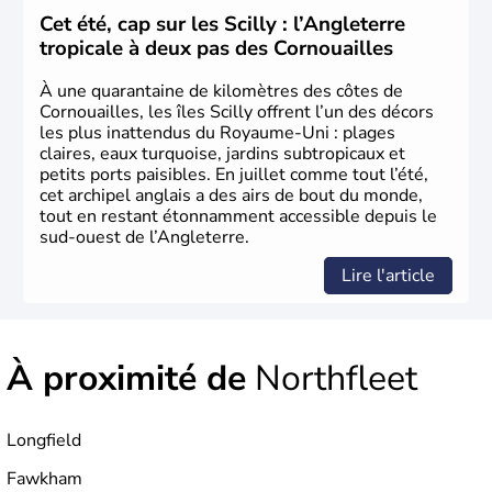
L'Angleterre est l’une des quatre nations constitutives du
Cet été, cap sur les Scilly : l’Angleterre
Royaume-Uni
. Elle est peuplée de plus de 50 millions
tropicale à deux pas des Cornouailles
d’habitants, les
Anglais
, et constitue à elle seule, près de
84% de la population de l’ensemble. Le pays s’est créé au
À une quarantaine de kilomètres des côtes de
Xème siècle et tient son nom des
Angles
, peuple
Cornouailles, les îles Scilly offrent l’un des décors
germanique installé sur ces terres. Première démocratie
les plus inattendus du Royaume-Uni : plages
parlementaire au monde, elle doit son développement à
claires, eaux turquoise, jardins subtropicaux et
l’essor industriel du XIXème siècle.
petits ports paisibles. En juillet comme tout l’été,
cet archipel anglais a des airs de bout du monde,
tout en restant étonnamment accessible depuis le
sud-ouest de l’Angleterre.
Lire l'article
À proximité de
Northfleet
Longfield
Fawkham