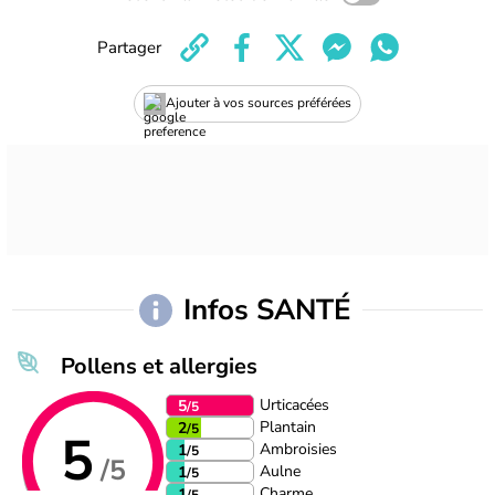
Partager
Ajouter à vos sources préférées
Infos SANTÉ
Pollens et allergies
Urticacées
5
/5
Plantain
2
/5
5
Ambroisies
1
/5
/5
Aulne
1
/5
Charme
1
/5