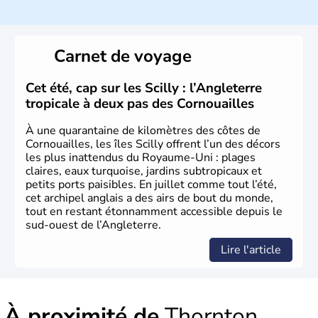
climat océanique tempéré. La Croix de Saint-George est
l’emblème national qui sert d’illustration au drapeau
rouge et bleu bien connu.
Carnet de voyage
Histoire et administration
L'Angleterre est l’une des quatre nations constitutives du
Cet été, cap sur les Scilly : l’Angleterre
Royaume-Uni
. Elle est peuplée de plus de 50 millions
tropicale à deux pas des Cornouailles
d’habitants, les
Anglais
, et constitue à elle seule, près de
84% de la population de l’ensemble. Le pays s’est créé au
À une quarantaine de kilomètres des côtes de
Xème siècle et tient son nom des
Angles
, peuple
Cornouailles, les îles Scilly offrent l’un des décors
germanique installé sur ces terres. Première démocratie
les plus inattendus du Royaume-Uni : plages
parlementaire au monde, elle doit son développement à
claires, eaux turquoise, jardins subtropicaux et
l’essor industriel du XIXème siècle.
petits ports paisibles. En juillet comme tout l’été,
cet archipel anglais a des airs de bout du monde,
tout en restant étonnamment accessible depuis le
sud-ouest de l’Angleterre.
Lire l'article
À proximité de
Thornton