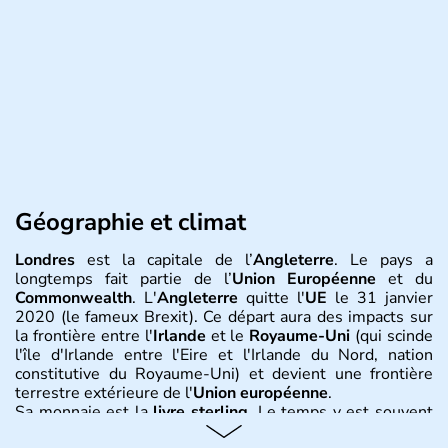
Géographie et climat
Londres
est la capitale de l’
Angleterre
. Le pays a
longtemps fait partie de l’
Union Européenne
et du
Commonwealth
. L'
Angleterre
quitte l'
UE
le 31 janvier
2020 (le fameux Brexit). Ce départ aura des impacts sur
la frontière entre l'
Irlande
et le
Royaume-Uni
(qui scinde
l'île d'Irlande entre l'Eire et l'Irlande du Nord, nation
constitutive du Royaume-Uni) et devient une frontière
terrestre extérieure de l'
Union européenne
.
Sa monnaie est la
livre sterling
. Le temps y est souvent
instable avec de nombreuses précipitations : il s’agit d’un