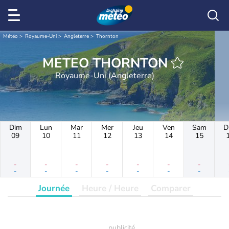
Météo
Royaume-Uni
Angleterre
Thornton
METEO THORNTON
Royaume-Uni (Angleterre)
Dim
Lun
Mar
Mer
Jeu
Ven
Sam
D
09
10
11
12
13
14
15
-
-
-
-
-
-
-
-
-
-
-
-
-
-
Journée
Heure / Heure
Comparer