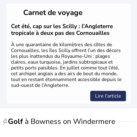
rouge et bleu bien connu.
Carnet de voyage
Histoire et administration
L'Angleterre est l’une des quatre nations constitutives du
Cet été, cap sur les Scilly : l’Angleterre
Royaume-Uni
. Elle est peuplée de plus de 50 millions
tropicale à deux pas des Cornouailles
d’habitants, les
Anglais
, et constitue à elle seule, près de
84% de la population de l’ensemble. Le pays s’est créé au
À une quarantaine de kilomètres des côtes de
Xème siècle et tient son nom des
Angles
, peuple
Cornouailles, les îles Scilly offrent l’un des décors
germanique installé sur ces terres. Première démocratie
les plus inattendus du Royaume-Uni : plages
parlementaire au monde, elle doit son développement à
claires, eaux turquoise, jardins subtropicaux et
l’essor industriel du XIXème siècle.
petits ports paisibles. En juillet comme tout l’été,
cet archipel anglais a des airs de bout du monde,
tout en restant étonnamment accessible depuis le
sud-ouest de l’Angleterre.
Lire l'article
Golf
à Bowness on Windermere