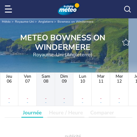
Météo
Royaume-Uni
Angleterre
Bowness on Windermere
METEO BOWNESS ON
WINDERMERE
Royaume-Uni (Angleterre)
Jeu
Ven
Sam
Dim
Lun
Mar
Mer
J
06
07
08
09
10
11
12
-
-
-
-
-
-
-
-
-
-
-
-
-
-
Journée
Heure / Heure
Comparer