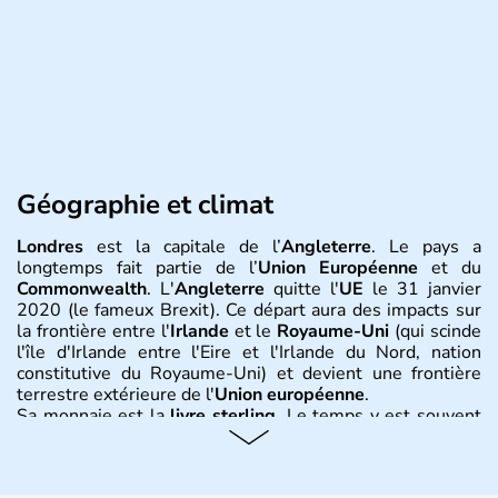
Géographie et climat
Londres
est la capitale de l’
Angleterre
. Le pays a
longtemps fait partie de l’
Union Européenne
et du
Commonwealth
. L'
Angleterre
quitte l'
UE
le 31 janvier
2020 (le fameux Brexit). Ce départ aura des impacts sur
la frontière entre l'
Irlande
et le
Royaume-Uni
(qui scinde
l'île d'Irlande entre l'Eire et l'Irlande du Nord, nation
constitutive du Royaume-Uni) et devient une frontière
terrestre extérieure de l'
Union européenne
.
Sa monnaie est la
livre sterling
. Le temps y est souvent
instable avec de nombreuses précipitations : il s’agit d’un
climat océanique tempéré. La Croix de Saint-George est
l’emblème national qui sert d’illustration au drapeau