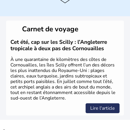
instable avec de nombreuses précipitations : il s’agit d’un
climat océanique tempéré. La Croix de Saint-George est
l’emblème national qui sert d’illustration au drapeau
rouge et bleu bien connu.
Carnet de voyage
Histoire et administration
L'Angleterre est l’une des quatre nations constitutives du
Cet été, cap sur les Scilly : l’Angleterre
Royaume-Uni
. Elle est peuplée de plus de 50 millions
tropicale à deux pas des Cornouailles
d’habitants, les
Anglais
, et constitue à elle seule, près de
84% de la population de l’ensemble. Le pays s’est créé au
À une quarantaine de kilomètres des côtes de
Xème siècle et tient son nom des
Angles
, peuple
Cornouailles, les îles Scilly offrent l’un des décors
germanique installé sur ces terres. Première démocratie
les plus inattendus du Royaume-Uni : plages
parlementaire au monde, elle doit son développement à
claires, eaux turquoise, jardins subtropicaux et
l’essor industriel du XIXème siècle.
petits ports paisibles. En juillet comme tout l’été,
cet archipel anglais a des airs de bout du monde,
tout en restant étonnamment accessible depuis le
sud-ouest de l’Angleterre.
Lire l'article