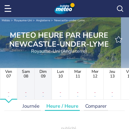
Météo
Royaume-Uni
Angleterre
Newcastle-under-Lyme
METEO HEURE PAR HEURE
NEWCASTLE-UNDER-LYME
Royaume-Uni (Angleterre)
Ven
Sam
Dim
Lun
Mar
Mer
Jeu
V
07
08
09
10
11
12
13
-
-
-
-
-
-
-
-
-
-
-
-
-
-
Journée
Heure / Heure
Comparer