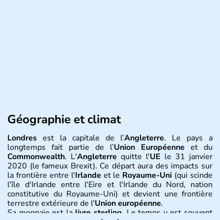
Géographie et climat
Londres
est la capitale de l’
Angleterre
. Le pays a
longtemps fait partie de l’
Union Européenne
et du
Commonwealth
. L'
Angleterre
quitte l'
UE
le 31 janvier
2020 (le fameux Brexit). Ce départ aura des impacts sur
la frontière entre l'
Irlande
et le
Royaume-Uni
(qui scinde
l'île d'Irlande entre l'Eire et l'Irlande du Nord, nation
constitutive du Royaume-Uni) et devient une frontière
terrestre extérieure de l'
Union européenne
.
Sa monnaie est la
livre sterling
. Le temps y est souvent