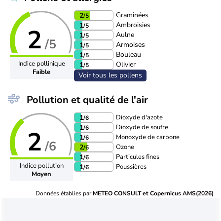
Graminées
2
/5
Ambroisies
1
/5
2
Aulne
1
/5
/5
Armoises
1
/5
Bouleau
1
/5
Indice pollinique
Olivier
1
/5
Faible
Voir tous les pollens
Pollution et qualité de l'air
Dioxyde d'azote
1
/6
Dioxyde de soufre
1
/6
2
Monoxyde de carbone
1
/6
/6
Ozone
2
/6
Particules fines
1
/6
Indice pollution
Poussières
1
/6
Moyen
Données établies par
METEO CONSULT et Copernicus AMS(2026)