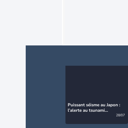
Puissant séisme au Japon :
l’alerte au tsunami
désormais levée
28/07