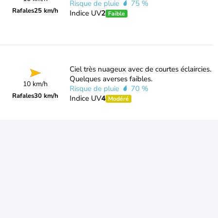
Risque de pluie
75 %
Rafales
25 km/h
Indice UV
2
Faible
Ciel très nuageux avec de courtes éclaircies.
Quelques averses faibles.
10 km/h
Risque de pluie
70 %
Rafales
30 km/h
Indice UV
4
Modéré