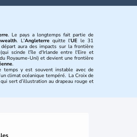
erre
. Le pays a longtemps fait partie de
wealth
. L'
Angleterre
quitte l'
UE
le 31
 départ aura des impacts sur la frontière
qui scinde l'île d'Irlande entre l'Eire et
e du Royaume-Uni) et devient une frontière
éenne
.
e temps y est souvent instable avec de
 d’un climat océanique tempéré. La Croix de
ui sert d’illustration au drapeau rouge et
tion
tions constitutives du
Royaume-Uni
. Elle
’habitants, les
Anglais
, et constitue à elle
de l’ensemble. Le pays s’est créé au Xème
 peuple germanique installé sur ces terres.
lles
au monde, elle doit son développement à