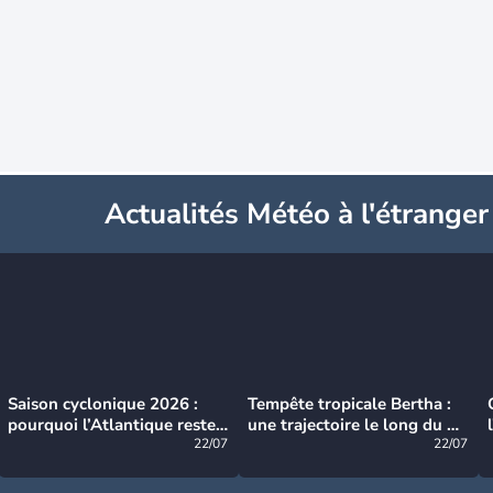
Actualités Météo à l'étranger
Saison cyclonique 2026 :
Tempête tropicale Bertha :
pourquoi l’Atlantique reste
une trajectoire le long du du
très calme à ce stade ?
22/07
littoral américain
22/07