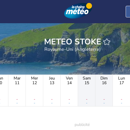
METEO STOKE
Royaume-Uni (Angleterre)
un
Mar
Mer
Jeu
Ven
Sam
Dim
Lun
0
11
12
13
14
15
16
17
-
-
-
-
-
-
-
-
-
-
-
-
-
-
-
-