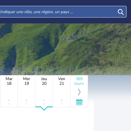
Mar
Mer
Jeu
Ven
365
18
19
20
21
Jours
-
-
-
-
-
-
-
-