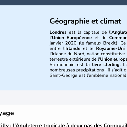
Géographie et climat
Londres
est la capitale de l’
Anglet
l’
Union Européenne
et du
Common
janvier 2020 (le fameux Brexit). Ce
entre l'
Irlande
et le
Royaume-Uni
(
l'Irlande du Nord, nation constitutiv
terrestre extérieure de l'
Union europ
Sa monnaie est la
livre sterling
. L
nombreuses précipitations : il s’agit
Saint-George est l’emblème national q
bleu bien connu.
Histoire et administra
L'Angleterre est l’une des quatre na
est peuplée de plus de 50 millions d
oyage
seule, près de 84% de la population 
siècle et tient son nom des
Angles
,
cilly : l’Angleterre tropicale à deux pas des Cornouai
Première démocratie parlementaire 