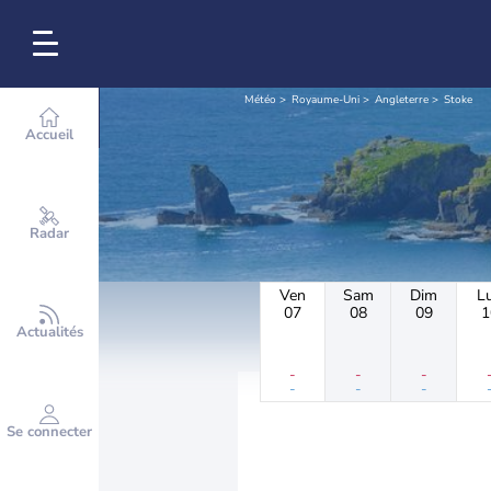
Météo
Royaume-Uni
Angleterre
Stoke
Accueil
Radar
Ven
Sam
Dim
L
07
08
09
1
Actualités
-
-
-
-
-
-
Se connecter