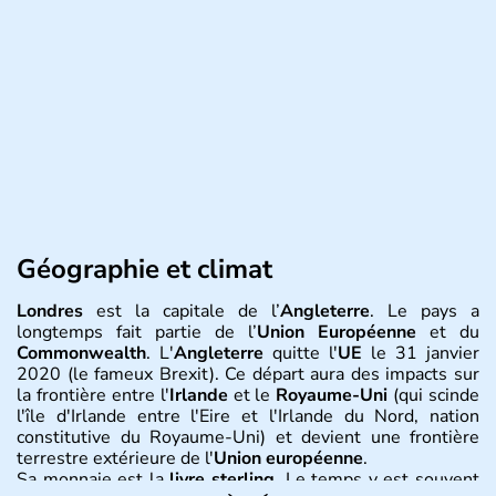
Géographie et climat
Londres
est la capitale de l’
Angleterre
. Le pays a
longtemps fait partie de l’
Union Européenne
et du
Commonwealth
. L'
Angleterre
quitte l'
UE
le 31 janvier
2020 (le fameux Brexit). Ce départ aura des impacts sur
la frontière entre l'
Irlande
et le
Royaume-Uni
(qui scinde
l'île d'Irlande entre l'Eire et l'Irlande du Nord, nation
constitutive du Royaume-Uni) et devient une frontière
terrestre extérieure de l'
Union européenne
.
Sa monnaie est la
livre sterling
. Le temps y est souvent