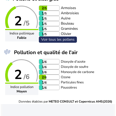
Armoises
2
/5
Ambroisies
1
/5
2
Aulne
1
/5
/5
Bouleau
1
/5
Graminées
1
/5
Indice pollinique
Olivier
1
/5
Faible
Voir tous les pollens
Pollution et qualité de l'air
Dioxyde d'azote
1
/6
Dioxyde de soufre
1
/6
2
Monoxyde de carbone
1
/6
/6
Ozone
2
/6
Particules fines
1
/6
Indice pollution
Poussières
1
/6
Moyen
Données établies par
METEO CONSULT et Copernicus AMS(2026)