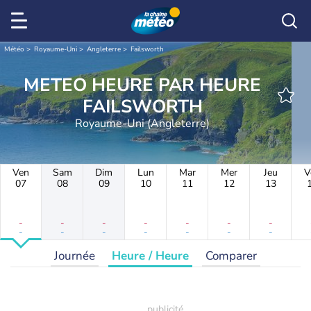
Météo
Royaume-Uni
Angleterre
Failsworth
METEO HEURE PAR HEURE
FAILSWORTH
Royaume-Uni (Angleterre)
Ven
Sam
Dim
Lun
Mar
Mer
Jeu
V
07
08
09
10
11
12
13
-
-
-
-
-
-
-
-
-
-
-
-
-
-
Journée
Heure / Heure
Comparer