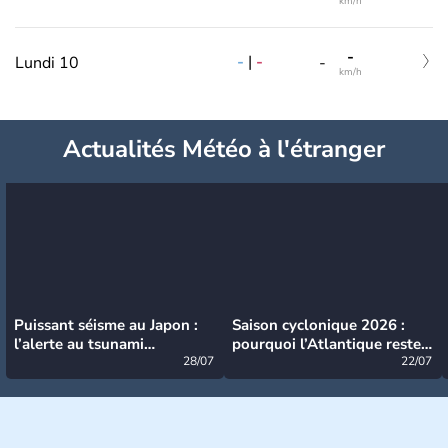
km/h
-
-
|
-
Lundi 10
-
km/h
Actualités Météo à l'étranger
Puissant séisme au Japon :
Saison cyclonique 2026 :
l’alerte au tsunami
pourquoi l’Atlantique reste
désormais levée
28/07
très calme à ce stade ?
22/07