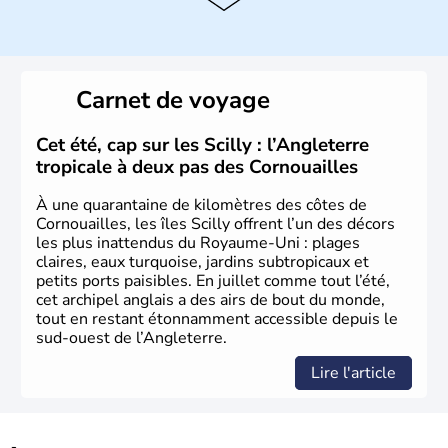
instable avec de nombreuses précipitations : il s’agit d’un
climat océanique tempéré. La Croix de Saint-George est
l’emblème national qui sert d’illustration au drapeau
rouge et bleu bien connu.
Carnet de voyage
Histoire et administration
L'Angleterre est l’une des quatre nations constitutives du
Cet été, cap sur les Scilly : l’Angleterre
Royaume-Uni
. Elle est peuplée de plus de 50 millions
tropicale à deux pas des Cornouailles
d’habitants, les
Anglais
, et constitue à elle seule, près de
84% de la population de l’ensemble. Le pays s’est créé au
À une quarantaine de kilomètres des côtes de
Xème siècle et tient son nom des
Angles
, peuple
Cornouailles, les îles Scilly offrent l’un des décors
germanique installé sur ces terres. Première démocratie
les plus inattendus du Royaume-Uni : plages
parlementaire au monde, elle doit son développement à
claires, eaux turquoise, jardins subtropicaux et
l’essor industriel du XIXème siècle.
petits ports paisibles. En juillet comme tout l’été,
cet archipel anglais a des airs de bout du monde,
tout en restant étonnamment accessible depuis le
sud-ouest de l’Angleterre.
Lire l'article