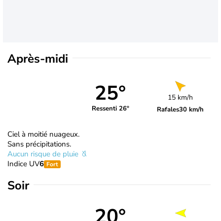
Après-midi
25°
15 km/h
Ressenti 26°
Rafales
30 km/h
Ciel à moitié nuageux.
Sans précipitations.
Aucun risque de pluie
Indice UV
6
Fort
Soir
20°