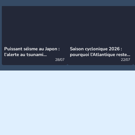
Puissant séisme au Japon :
Saison cyclonique 2026 :
l’alerte au tsunami
pourquoi l’Atlantique reste
désormais levée
28/07
très calme à ce stade ?
22/07