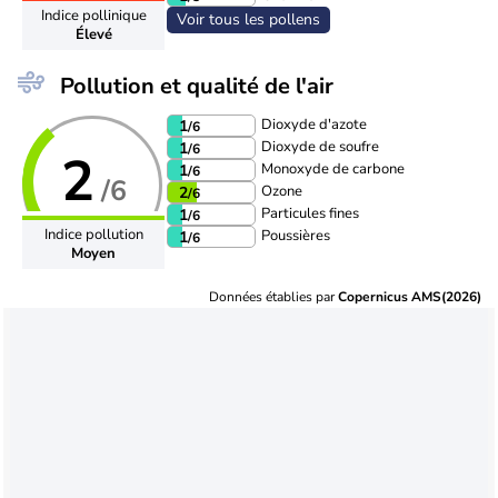
Indice pollinique
Voir tous les pollens
Élevé
Pollution et qualité de l'air
Dioxyde d'azote
1
/6
Dioxyde de soufre
1
/6
2
Monoxyde de carbone
1
/6
/6
Ozone
2
/6
Particules fines
1
/6
Indice pollution
Poussières
1
/6
Moyen
Données établies par
Copernicus AMS(2026)