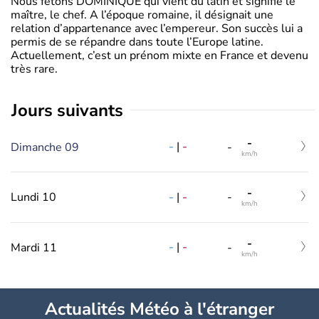
Nous fêtons DOMINIQUE qui vient du latin et signifie le
maître, le chef. A l’époque romaine, il désignait une
relation d’appartenance avec l’empereur. Son succès lui a
permis de se répandre dans toute l’Europe latine.
Actuellement, c’est un prénom mixte en France et devenu
très rare.
jours suivants
-
-
|
-
Dimanche 09
-
km/h
-
-
|
-
Lundi 10
-
km/h
-
-
|
-
Mardi 11
-
km/h
Actualités Météo à l'étranger