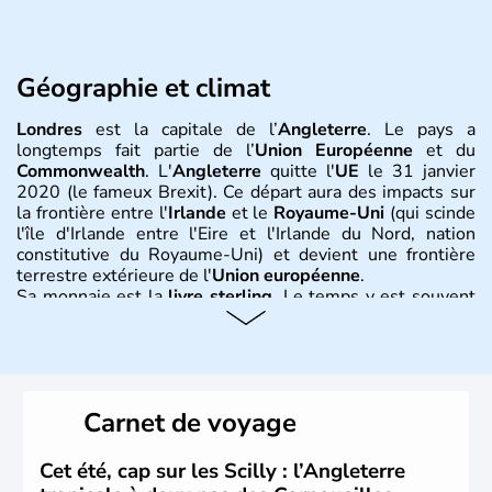
Géographie et climat
Londres
est la capitale de l’
Angleterre
. Le pays a
longtemps fait partie de l’
Union Européenne
et du
Commonwealth
. L'
Angleterre
quitte l'
UE
le 31 janvier
2020 (le fameux Brexit). Ce départ aura des impacts sur
la frontière entre l'
Irlande
et le
Royaume-Uni
(qui scinde
l'île d'Irlande entre l'Eire et l'Irlande du Nord, nation
constitutive du Royaume-Uni) et devient une frontière
terrestre extérieure de l'
Union européenne
.
Sa monnaie est la
livre sterling
. Le temps y est souvent
instable avec de nombreuses précipitations : il s’agit d’un
climat océanique tempéré. La Croix de Saint-George est
l’emblème national qui sert d’illustration au drapeau
rouge et bleu bien connu.
Carnet de voyage
Histoire et administration
L'Angleterre est l’une des quatre nations constitutives du
Cet été, cap sur les Scilly : l’Angleterre
Royaume-Uni
. Elle est peuplée de plus de 50 millions