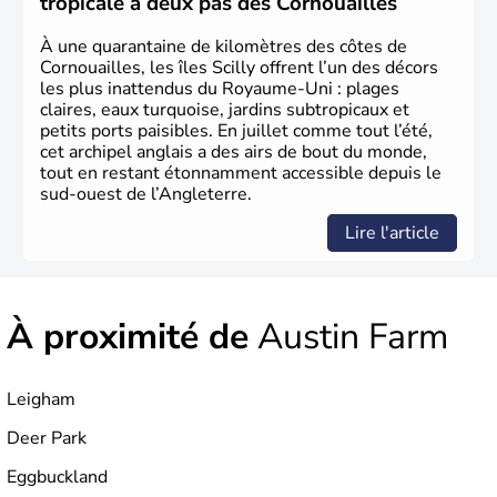
tropicale à deux pas des Cornouailles
d’habitants, les
Anglais
, et constitue à elle seule, près de
84% de la population de l’ensemble. Le pays s’est créé au
À une quarantaine de kilomètres des côtes de
Xème siècle et tient son nom des
Angles
, peuple
Cornouailles, les îles Scilly offrent l’un des décors
germanique installé sur ces terres. Première démocratie
les plus inattendus du Royaume-Uni : plages
parlementaire au monde, elle doit son développement à
claires, eaux turquoise, jardins subtropicaux et
l’essor industriel du XIXème siècle.
petits ports paisibles. En juillet comme tout l’été,
cet archipel anglais a des airs de bout du monde,
tout en restant étonnamment accessible depuis le
sud-ouest de l’Angleterre.
Lire l'article
À proximité de
Austin Farm
Leigham
Deer Park
Eggbuckland