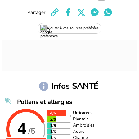
Partager
Ajouter à vos sources préférées
Infos SANTÉ
Pollens et allergies
Urticacées
4
/5
Plantain
2
/5
4
Ambroisies
1
/5
/5
Aulne
1
/5
Charme
1
/5