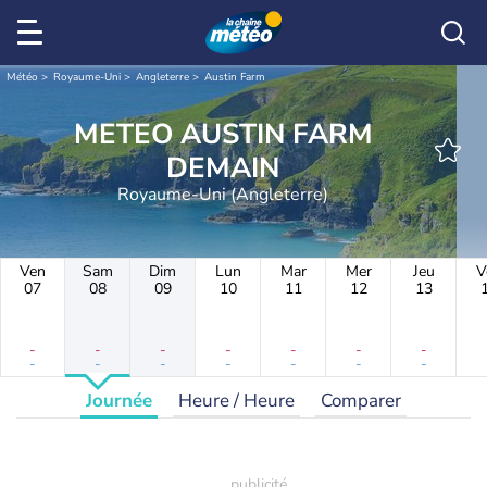
Météo
Royaume-Uni
Angleterre
Austin Farm
METEO AUSTIN FARM
DEMAIN
Royaume-Uni (Angleterre)
Ven
Sam
Dim
Lun
Mar
Mer
Jeu
V
07
08
09
10
11
12
13
-
-
-
-
-
-
-
-
-
-
-
-
-
-
Journée
Heure / Heure
Comparer