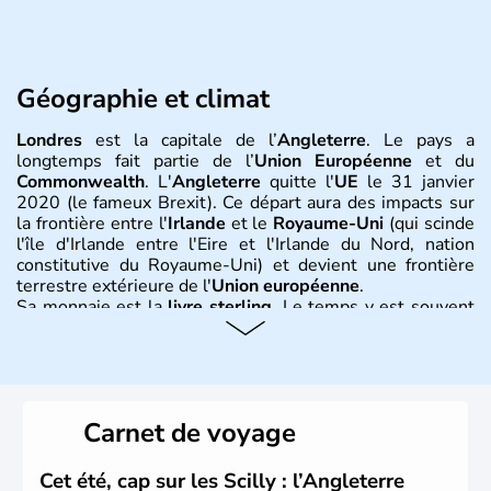
Géographie et climat
Londres
est la capitale de l’
Angleterre
. Le pays a
longtemps fait partie de l’
Union Européenne
et du
Commonwealth
. L'
Angleterre
quitte l'
UE
le 31 janvier
2020 (le fameux Brexit). Ce départ aura des impacts sur
la frontière entre l'
Irlande
et le
Royaume-Uni
(qui scinde
l'île d'Irlande entre l'Eire et l'Irlande du Nord, nation
constitutive du Royaume-Uni) et devient une frontière
terrestre extérieure de l'
Union européenne
.
Sa monnaie est la
livre sterling
. Le temps y est souvent
instable avec de nombreuses précipitations : il s’agit d’un
climat océanique tempéré. La Croix de Saint-George est
l’emblème national qui sert d’illustration au drapeau
rouge et bleu bien connu.
Carnet de voyage
Histoire et administration
L'Angleterre est l’une des quatre nations constitutives du
Cet été, cap sur les Scilly : l’Angleterre