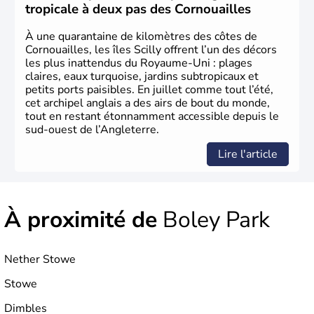
Royaume-Uni
. Elle est peuplée de plus de 50 millions
tropicale à deux pas des Cornouailles
d’habitants, les
Anglais
, et constitue à elle seule, près de
84% de la population de l’ensemble. Le pays s’est créé au
À une quarantaine de kilomètres des côtes de
Xème siècle et tient son nom des
Angles
, peuple
Cornouailles, les îles Scilly offrent l’un des décors
germanique installé sur ces terres. Première démocratie
les plus inattendus du Royaume-Uni : plages
parlementaire au monde, elle doit son développement à
claires, eaux turquoise, jardins subtropicaux et
l’essor industriel du XIXème siècle.
petits ports paisibles. En juillet comme tout l’été,
cet archipel anglais a des airs de bout du monde,
tout en restant étonnamment accessible depuis le
sud-ouest de l’Angleterre.
Lire l'article
À proximité de
Boley Park
Nether Stowe
Stowe
Dimbles