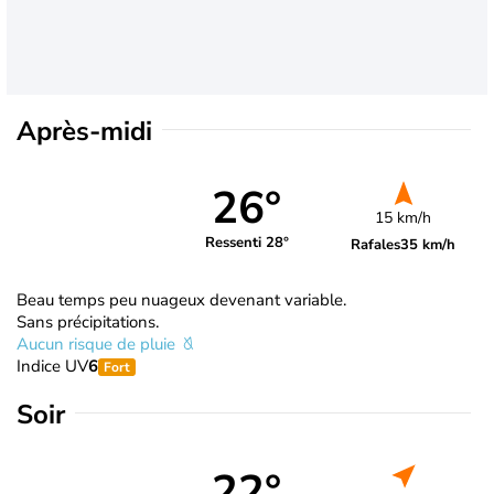
Après-midi
26°
15 km/h
Ressenti 28°
Rafales
35 km/h
Beau temps peu nuageux devenant variable.
Sans précipitations.
Aucun risque de pluie
Indice UV
6
Fort
Soir
22°