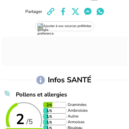
Partager
Ajouter à vos sources préférées
Infos SANTÉ
Pollens et allergies
Graminées
2
/5
Ambroisies
1
/5
2
Aulne
1
/5
/5
Armoises
1
/5
Bouleau
1
/5