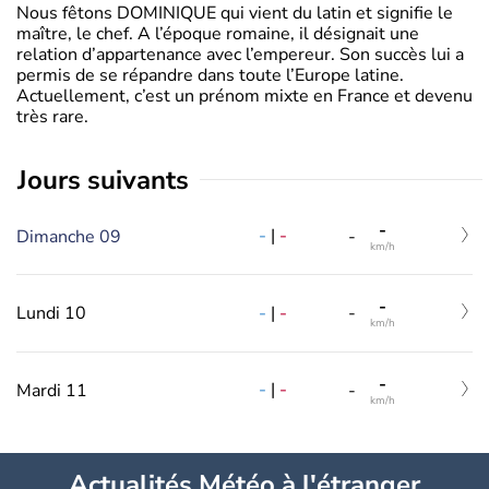
Nous fêtons DOMINIQUE qui vient du latin et signifie le
maître, le chef. A l’époque romaine, il désignait une
relation d’appartenance avec l’empereur. Son succès lui a
permis de se répandre dans toute l’Europe latine.
Actuellement, c’est un prénom mixte en France et devenu
très rare.
jours suivants
-
-
|
-
Dimanche 09
-
km/h
-
-
|
-
Lundi 10
-
km/h
-
-
|
-
Mardi 11
-
km/h
Actualités Météo à l'étranger