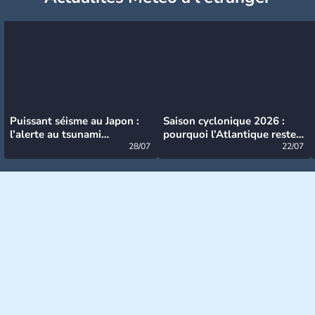
Puissant séisme au Japon :
Saison cyclonique 2026 :
l’alerte au tsunami
pourquoi l’Atlantique reste
désormais levée
28/07
très calme à ce stade ?
22/07