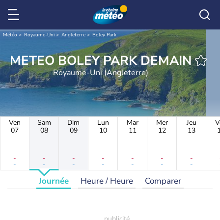
Météo
Royaume-Uni
Angleterre
Boley Park
METEO BOLEY PARK DEMAIN
Royaume-Uni (Angleterre)
Ven
Sam
Dim
Lun
Mar
Mer
Jeu
V
07
08
09
10
11
12
13
-
-
-
-
-
-
-
-
-
-
-
-
-
-
Journée
Heure / Heure
Comparer