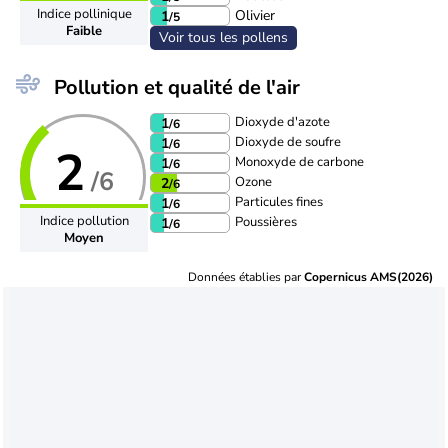
Indice pollinique
Olivier
1
/5
Faible
Voir tous les pollens
Pollution et qualité de l'air
Dioxyde d'azote
1
/6
Dioxyde de soufre
1
/6
2
Monoxyde de carbone
1
/6
/6
Ozone
2
/6
Particules fines
1
/6
Indice pollution
Poussières
1
/6
Moyen
Données établies par
Copernicus AMS(2026)