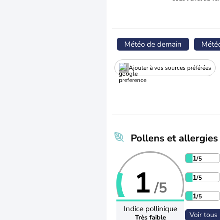
Météo de demain
Mété
Ajouter à vos sources préférées
Pollens et allergies
1
/5
1
1
/5
/5
1
/5
Indice pollinique
Voir tous 
Très faible