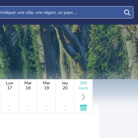
Lun
Mar
Mer
Jeu
365
17
18
19
20
Jours
-
-
-
-
-
-
-
-