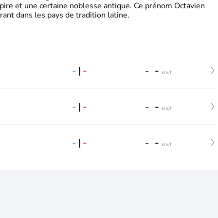
pire et une certaine noblesse antique. Ce prénom Octavien
rant dans les pays de tradition latine.
-
|
-
-
-
km/h
-
|
-
-
-
km/h
-
|
-
-
-
km/h