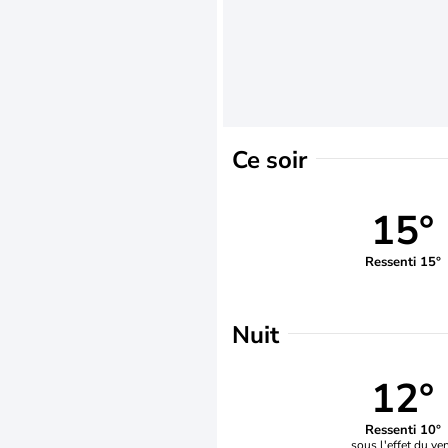
Ce soir
15°
Ressenti 15°
Nuit
12°
Ressenti 10°
sous l'effet du ve