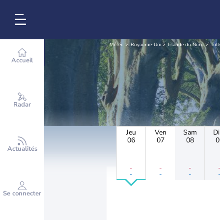
Météo
Royaume-Uni
Irlande du Nord
Tull
Accueil
Radar
Jeu
Ven
Sam
D
06
07
08
0
Actualités
-
-
-
-
-
-
Se connecter