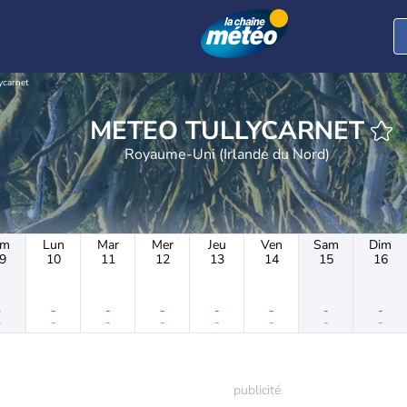
ycarnet
METEO TULLYCARNET
Royaume-Uni (Irlande du Nord)
im
Lun
Mar
Mer
Jeu
Ven
Sam
Dim
9
10
11
12
13
14
15
16
-
-
-
-
-
-
-
-
-
-
-
-
-
-
-
-