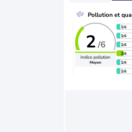
Pollution et qual
1
/6
2
1
/6
/6
1
/6
2
/6
Indice pollution
1
Moyen
/6
1
/6