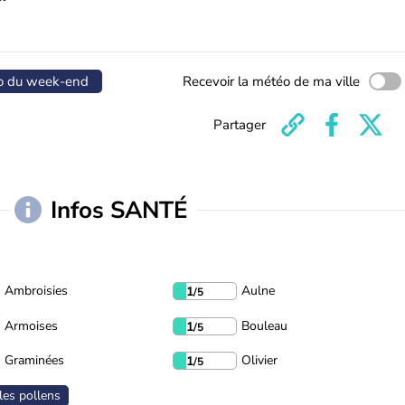
o du week-end
Recevoir la météo de ma ville
Partager
Infos SANTÉ
Ambroisies
Aulne
1
/5
Armoises
Bouleau
1
/5
Graminées
Olivier
1
/5
les pollens