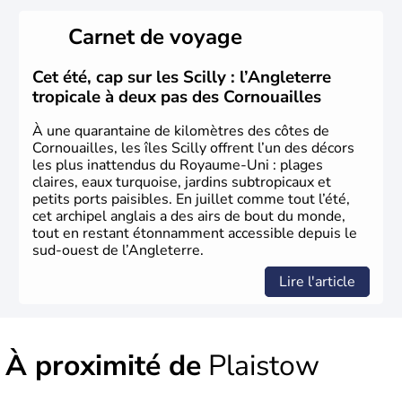
rouge et bleu bien connu.
Carnet de voyage
Histoire et administration
L'Angleterre est l’une des quatre nations constitutives du
Cet été, cap sur les Scilly : l’Angleterre
Royaume-Uni
. Elle est peuplée de plus de 50 millions
tropicale à deux pas des Cornouailles
d’habitants, les
Anglais
, et constitue à elle seule, près de
84% de la population de l’ensemble. Le pays s’est créé au
À une quarantaine de kilomètres des côtes de
Xème siècle et tient son nom des
Angles
, peuple
Cornouailles, les îles Scilly offrent l’un des décors
germanique installé sur ces terres. Première démocratie
les plus inattendus du Royaume-Uni : plages
parlementaire au monde, elle doit son développement à
claires, eaux turquoise, jardins subtropicaux et
l’essor industriel du XIXème siècle.
petits ports paisibles. En juillet comme tout l’été,
cet archipel anglais a des airs de bout du monde,
tout en restant étonnamment accessible depuis le
sud-ouest de l’Angleterre.
Lire l'article
À proximité de
Plaistow