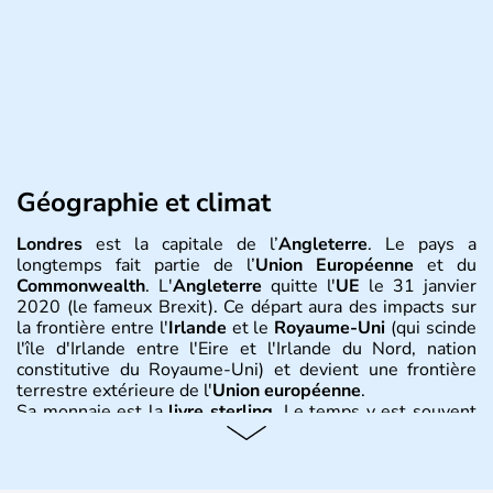
Géographie et climat
Londres
est la capitale de l’
Angleterre
. Le pays a
longtemps fait partie de l’
Union Européenne
et du
Commonwealth
. L'
Angleterre
quitte l'
UE
le 31 janvier
2020 (le fameux Brexit). Ce départ aura des impacts sur
la frontière entre l'
Irlande
et le
Royaume-Uni
(qui scinde
l'île d'Irlande entre l'Eire et l'Irlande du Nord, nation
constitutive du Royaume-Uni) et devient une frontière
terrestre extérieure de l'
Union européenne
.
Sa monnaie est la
livre sterling
. Le temps y est souvent
instable avec de nombreuses précipitations : il s’agit d’un
climat océanique tempéré. La Croix de Saint-George est
l’emblème national qui sert d’illustration au drapeau