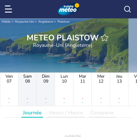
Météo
Royaume-Uni
Angleterre
Plaistow
METEO PLAISTOW
Royaume-Uni (Angleterre)
Ven
Sam
Dim
Lun
Mar
Mer
Jeu
V
07
08
09
10
11
12
13
-
-
-
-
-
-
-
-
-
-
-
-
-
-
Journée
Heure / Heure
Comparer