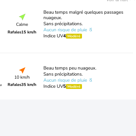
Beau temps malgré quelques passages
nuageux.
Sans précipitations.
Calme
Aucun risque de pluie
Rafales
15 km/h
Indice UV
4
Modéré
Beau temps peu nuageux.
Sans précipitations.
10 km/h
Aucun risque de pluie
Rafales
35 km/h
du
Indice UV
5
Modéré