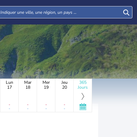
Lun
Mar
Mer
Jeu
365
17
18
19
20
Jours
-
-
-
-
-
-
-
-