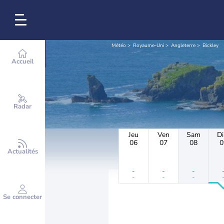
Météo
Royaume-Uni
Angleterre
Bickley
Accueil
Radar
Jeu
Ven
Sam
D
06
07
08
0
Actualités
-
-
-
-
-
-
Se connecter