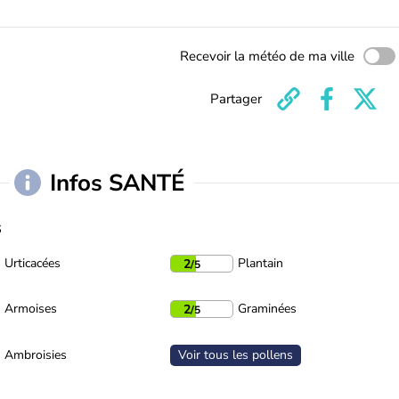
Recevoir la météo de ma ville
Partager
Infos SANTÉ
s
Urticacées
Plantain
2
/5
Armoises
Graminées
2
/5
Ambroisies
Voir tous les pollens