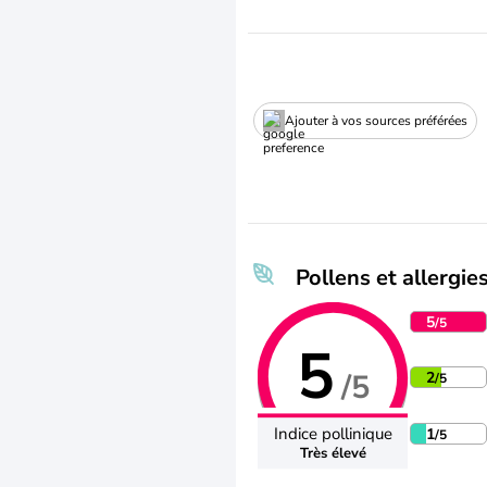
Ajouter à vos sources préférées
Pollens et allergie
5
/5
5
/5
2
/5
Indice pollinique
1
/5
Très élevé