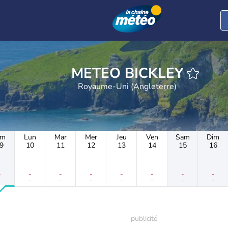
METEO BICKLEY
Royaume-Uni (Angleterre)
im
Lun
Mar
Mer
Jeu
Ven
Sam
Dim
9
10
11
12
13
14
15
16
-
-
-
-
-
-
-
-
-
-
-
-
-
-
-
-