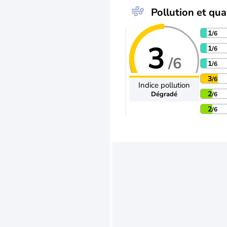
Pollution et qual
1
/6
3
1
/6
/6
1
/6
3
/6
Indice pollution
2
Dégradé
/6
2
/6