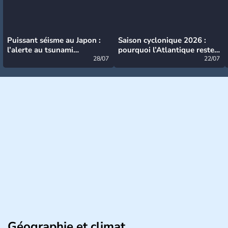
Puissant séisme au Japon :
Saison cyclonique 2026 :
l’alerte au tsunami
pourquoi l’Atlantique reste
désormais levée
28/07
très calme à ce stade ?
22/07
Géographie et climat