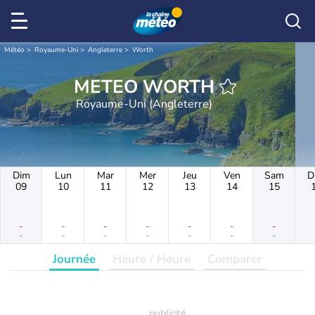
Météo
Royaume-Uni
Angleterre
Worth
METEO WORTH
Royaume-Uni (Angleterre)
Dim
Lun
Mar
Mer
Jeu
Ven
Sam
D
09
10
11
12
13
14
15
-
-
-
-
-
-
-
-
-
-
-
-
-
-
Journée
Heure / Heure
Comparer