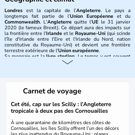
Londres
est la capitale de l’
Angleterre
. Le pays a
longtemps fait partie de l’
Union Européenne
et du
Commonwealth
. L'
Angleterre
quitte l'
UE
le 31 janvier
2020 (le fameux Brexit). Ce départ aura des impacts sur
la frontière entre l'
Irlande
et le
Royaume-Uni
(qui scinde
l'île d'Irlande entre l'Eire et l'Irlande du Nord, nation
constitutive du Royaume-Uni) et devient une frontière
terrestre extérieure de l'
Union européenne
.
Sa monnaie est la
livre sterling
. Le temps y est souvent
instable avec de nombreuses précipitations : il s’agit d’un
climat océanique tempéré. La Croix de Saint-George est
l’emblème national qui sert d’illustration au drapeau
rouge et bleu bien connu.
Carnet de voyage
Histoire et administration
L'Angleterre est l’une des quatre nations constitutives du
Cet été, cap sur les Scilly : l’Angleterre
Royaume-Uni
. Elle est peuplée de plus de 50 millions
tropicale à deux pas des Cornouailles
d’habitants, les
Anglais
, et constitue à elle seule, près de
84% de la population de l’ensemble. Le pays s’est créé au
À une quarantaine de kilomètres des côtes de
Xème siècle et tient son nom des
Angles
, peuple
Cornouailles, les îles Scilly offrent l’un des décors
germanique installé sur ces terres. Première démocratie
les plus inattendus du Royaume-Uni : plages