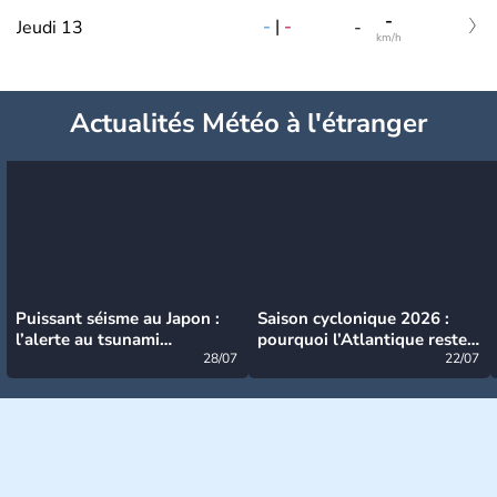
-
-
|
-
Jeudi 13
-
km/h
Actualités Météo à l'étranger
Puissant séisme au Japon :
Saison cyclonique 2026 :
l’alerte au tsunami
pourquoi l’Atlantique reste
désormais levée
28/07
très calme à ce stade ?
22/07