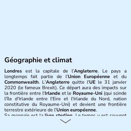
Géographie et climat
Londres
est la capitale de l’
Angleterre
. Le pays a
longtemps fait partie de l’
Union Européenne
et du
Commonwealth
. L'
Angleterre
quitte l'
UE
le 31 janvier
2020 (le fameux Brexit). Ce départ aura des impacts sur
la frontière entre l'
Irlande
et le
Royaume-Uni
(qui scinde
l'île d'Irlande entre l'Eire et l'Irlande du Nord, nation
constitutive du Royaume-Uni) et devient une frontière
terrestre extérieure de l'
Union européenne
.
Sa monnaie est la
livre sterling
. Le temps y est souvent
instable avec de nombreuses précipitations : il s’agit d’un
climat océanique tempéré. La Croix de Saint-George est