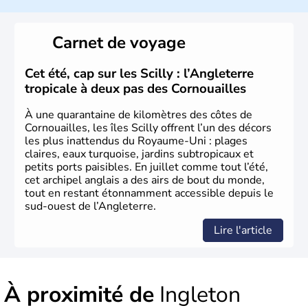
l’emblème national qui sert d’illustration au drapeau
rouge et bleu bien connu.
Carnet de voyage
Histoire et administration
L'Angleterre est l’une des quatre nations constitutives du
Cet été, cap sur les Scilly : l’Angleterre
Royaume-Uni
. Elle est peuplée de plus de 50 millions
tropicale à deux pas des Cornouailles
d’habitants, les
Anglais
, et constitue à elle seule, près de
84% de la population de l’ensemble. Le pays s’est créé au
À une quarantaine de kilomètres des côtes de
Xème siècle et tient son nom des
Angles
, peuple
Cornouailles, les îles Scilly offrent l’un des décors
germanique installé sur ces terres. Première démocratie
les plus inattendus du Royaume-Uni : plages
parlementaire au monde, elle doit son développement à
claires, eaux turquoise, jardins subtropicaux et
l’essor industriel du XIXème siècle.
petits ports paisibles. En juillet comme tout l’été,
cet archipel anglais a des airs de bout du monde,
tout en restant étonnamment accessible depuis le
sud-ouest de l’Angleterre.
Lire l'article
À proximité de
Ingleton