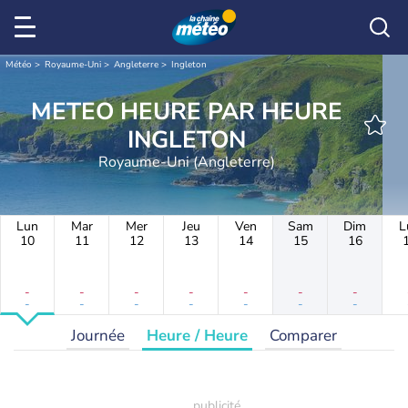
Météo
Royaume-Uni
Angleterre
Ingleton
METEO HEURE PAR HEURE
INGLETON
Royaume-Uni (Angleterre)
Lun
Mar
Mer
Jeu
Ven
Sam
Dim
L
10
11
12
13
14
15
16
-
-
-
-
-
-
-
-
-
-
-
-
-
-
Journée
Heure / Heure
Comparer