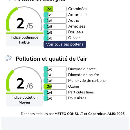
Graminées
2
/5
Ambroisies
1
/5
2
Aulne
1
/5
/5
Armoises
1
/5
Bouleau
1
/5
Indice pollinique
Olivier
1
/5
Faible
Voir tous les pollens
Pollution et qualité de l'air
Dioxyde d'azote
1
/6
Dioxyde de soufre
1
/6
2
Monoxyde de carbone
1
/6
/6
Ozone
2
/6
Particules fines
1
/6
Indice pollution
Poussières
1
/6
Moyen
Données établies par
METEO CONSULT et Copernicus AMS(2026)