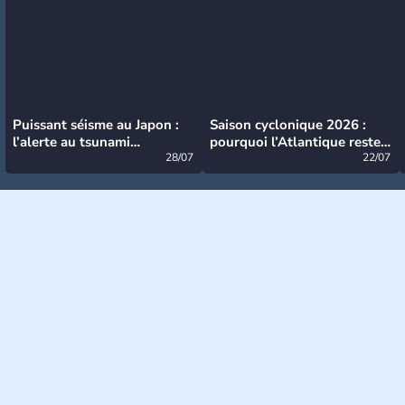
Puissant séisme au Japon :
Saison cyclonique 2026 :
l’alerte au tsunami
pourquoi l’Atlantique reste
désormais levée
28/07
très calme à ce stade ?
22/07