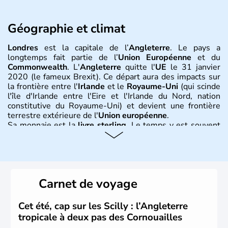
Géographie et climat
Londres
est la capitale de l’
Angleterre
. Le pays a
longtemps fait partie de l’
Union Européenne
et du
Commonwealth
. L'
Angleterre
quitte l'
UE
le 31 janvier
2020 (le fameux Brexit). Ce départ aura des impacts sur
la frontière entre l'
Irlande
et le
Royaume-Uni
(qui scinde
l'île d'Irlande entre l'Eire et l'Irlande du Nord, nation
constitutive du Royaume-Uni) et devient une frontière
terrestre extérieure de l'
Union européenne
.
Sa monnaie est la
livre sterling
. Le temps y est souvent
instable avec de nombreuses précipitations : il s’agit d’un
climat océanique tempéré. La Croix de Saint-George est
l’emblème national qui sert d’illustration au drapeau
rouge et bleu bien connu.
Carnet de voyage
Histoire et administration
L'Angleterre est l’une des quatre nations constitutives du
Cet été, cap sur les Scilly : l’Angleterre
Royaume-Uni
. Elle est peuplée de plus de 50 millions
tropicale à deux pas des Cornouailles
d’habitants, les
Anglais
, et constitue à elle seule, près de