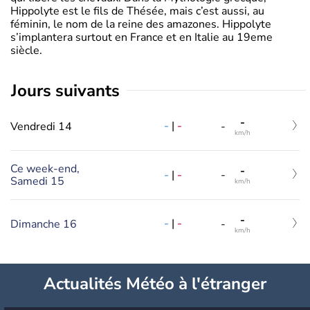
Hippolyte est le fils de Thésée, mais c’est aussi, au
féminin, le nom de la reine des amazones. Hippolyte
s’implantera surtout en France et en Italie au 19eme
siècle.
jours suivants
-
-
|
-
Vendredi 14
-
km/h
Ce week-end,
-
-
|
-
-
Samedi 15
km/h
-
-
|
-
Dimanche 16
-
km/h
Actualités Météo à l'étranger