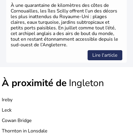
84% de la population de l’ensemble. Le pays s’est créé au
À une quarantaine de kilomètres des côtes de
Xème siècle et tient son nom des
Angles
, peuple
Cornouailles, les îles Scilly offrent l’un des décors
germanique installé sur ces terres. Première démocratie
les plus inattendus du Royaume-Uni : plages
parlementaire au monde, elle doit son développement à
claires, eaux turquoise, jardins subtropicaux et
l’essor industriel du XIXème siècle.
petits ports paisibles. En juillet comme tout l’été,
cet archipel anglais a des airs de bout du monde,
tout en restant étonnamment accessible depuis le
sud-ouest de l’Angleterre.
Lire l'article
À proximité de
Ingleton
Ireby
Leck
Cowan Bridge
Thornton in Lonsdale