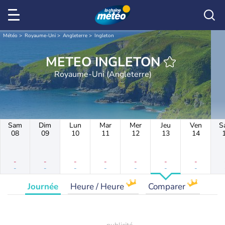
Météo
Royaume-Uni
Angleterre
Ingleton
METEO INGLETON
Royaume-Uni (Angleterre)
Sam
Dim
Lun
Mar
Mer
Jeu
Ven
S
08
09
10
11
12
13
14
-
-
-
-
-
-
-
-
-
-
-
-
-
-
Journée
Heure / Heure
Comparer