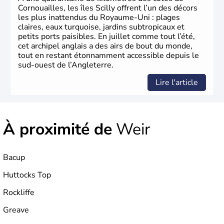
Xème siècle et tient son nom des
Angles
, peuple
Cornouailles, les îles Scilly offrent l’un des décors
germanique installé sur ces terres. Première démocratie
les plus inattendus du Royaume-Uni : plages
parlementaire au monde, elle doit son développement à
claires, eaux turquoise, jardins subtropicaux et
l’essor industriel du XIXème siècle.
petits ports paisibles. En juillet comme tout l’été,
cet archipel anglais a des airs de bout du monde,
tout en restant étonnamment accessible depuis le
sud-ouest de l’Angleterre.
Lire l'article
À proximité de
Weir
Bacup
Huttocks Top
Rockliffe
Greave