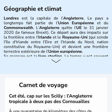
Géographie et climat
Londres
est la capitale de l’
Angleterre
. Le pays a
longtemps fait partie de l’
Union Européenne
et du
Commonwealth
. L'
Angleterre
quitte l'
UE
le 31 janvier
2020 (le fameux Brexit). Ce départ aura des impacts sur
la frontière entre l'
Irlande
et le
Royaume-Uni
(qui scinde
l'île d'Irlande entre l'Eire et l'Irlande du Nord, nation
constitutive du Royaume-Uni) et devient une frontière
terrestre extérieure de l'
Union européenne
.
Sa monnaie est la
livre sterling
. Le temps y est souvent
instable avec de nombreuses précipitations : il s’agit d’un
climat océanique tempéré. La Croix de Saint-George est
l’emblème national qui sert d’illustration au drapeau
rouge et bleu bien connu.
Carnet de voyage
Histoire et administration
L'Angleterre est l’une des quatre nations constitutives du
Cet été, cap sur les Scilly : l’Angleterre
Royaume-Uni
. Elle est peuplée de plus de 50 millions
tropicale à deux pas des Cornouailles
d’habitants, les
Anglais
, et constitue à elle seule, près de
84% de la population de l’ensemble. Le pays s’est créé au
À une quarantaine de kilomètres des côtes de