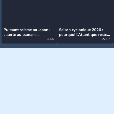
Puissant séisme au Japon :
Saison cyclonique 2026 :
l’alerte au tsunami
pourquoi l’Atlantique reste
désormais levée
28/07
très calme à ce stade ?
22/07