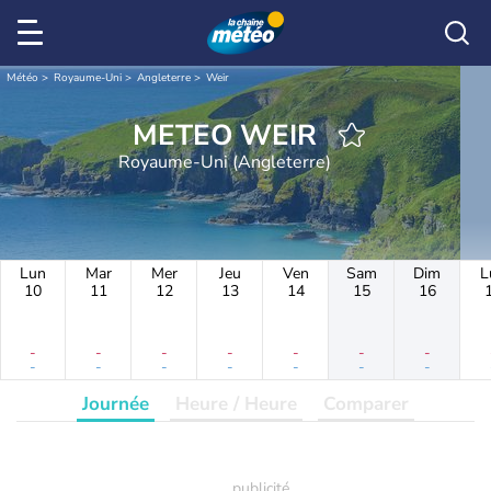
Météo
Royaume-Uni
Angleterre
Weir
METEO WEIR
Royaume-Uni (Angleterre)
Lun
Mar
Mer
Jeu
Ven
Sam
Dim
L
10
11
12
13
14
15
16
-
-
-
-
-
-
-
-
-
-
-
-
-
-
Journée
Heure / Heure
Comparer