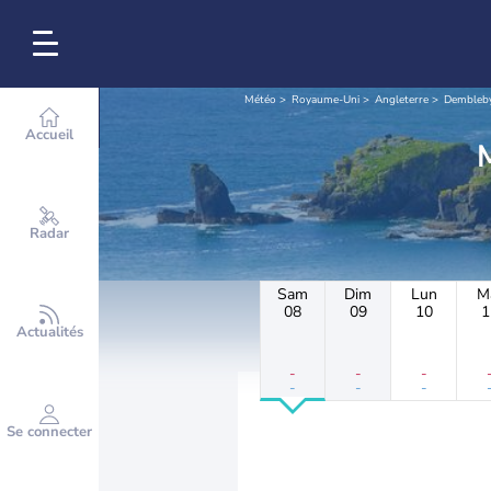
Météo
Royaume-Uni
Angleterre
Dembleb
Accueil
Radar
Sam
Dim
Lun
M
08
09
10
1
Actualités
-
-
-
-
-
-
Se connecter