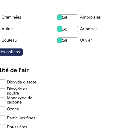
Graminées
Ambroisies
1
/5
Aulne
Armoises
1
/5
Bouleau
Olivier
1
/5
les pollens
ité de l'air
Dioxyde d'azote
Dioxyde de
soufre
Monoxyde de
carbone
Ozone
Particules fines
Poussières