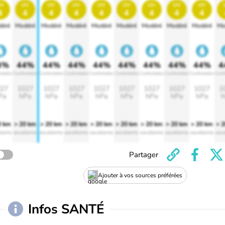
v
uv
uv
uv
uv
uv
uv
uv
uv
4
4
4
4
4
4
4
4
4
éré
Modéré
Modéré
Modéré
Modéré
Modéré
Modéré
Modéré
Modéré
Mo
4%
44%
44%
44%
44%
44%
44%
44%
44%
4
rtable
Confortable
Confortable
Confortable
Confortable
Confortable
Confortable
Confortable
Confortable
Conf
27
1027
1027
1027
1027
1027
1027
1027
1027
1
Pa
hPa
hPa
hPa
hPa
hPa
hPa
hPa
hPa
h
0 km
> 20 km
> 20 km
> 20 km
> 20 km
> 20 km
> 20 km
> 20 km
> 20 km
> 
lente
excellente
excellente
excellente
excellente
excellente
excellente
excellente
excellente
exce
Partager
Ajouter à vos sources préférées
Infos SANTÉ