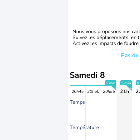
Nous vous proposons nos carte
Suivez les déplacements, en t
Activez les impacts de foudre
Pas de 
Samedi 8
5 min
5 min
5
21h
2
20h45
20h50
20h55
+
+
Temps
Température