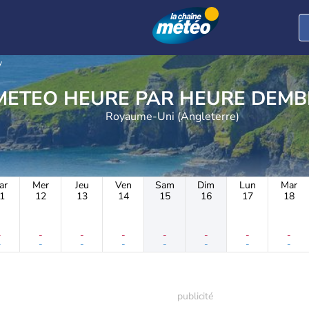
y
METEO HEURE PAR 
Royaume-Uni (Angleterre)
ar
Mer
Jeu
Ven
Sam
Dim
Lun
Mar
1
12
13
14
15
16
17
18
-
-
-
-
-
-
-
-
-
-
-
-
-
-
-
-