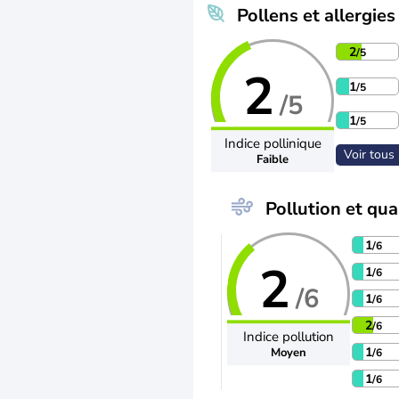
Pollens et allergies
2
/5
2
1
/5
/5
1
/5
Indice pollinique
Voir tous 
Faible
Pollution et qual
1
/6
2
1
/6
/6
1
/6
2
/6
Indice pollution
1
Moyen
/6
1
/6