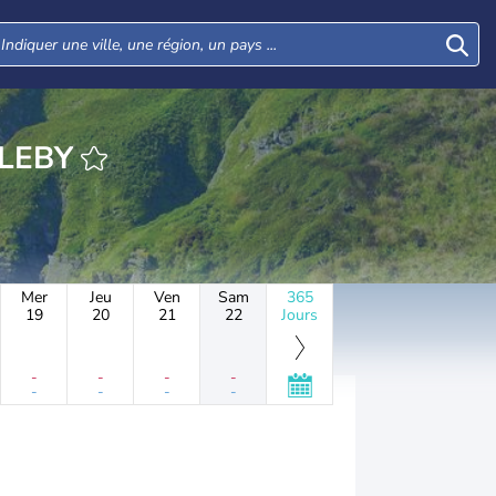
HEURE DEMBLEBY
Mer
Jeu
Ven
Sam
365
19
20
21
22
Jours
-
-
-
-
-
-
-
-