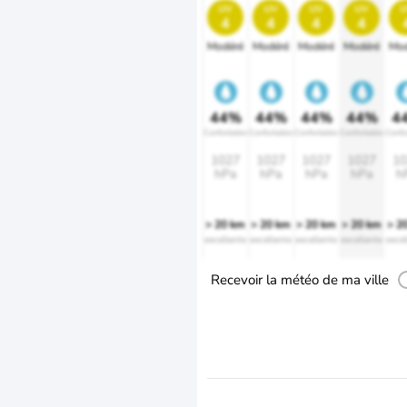
uv
uv
uv
uv
u
4
4
4
4
Modéré
Modéré
Modéré
Modéré
Mod
44%
44%
44%
44%
4
Confortable
Confortable
Confortable
Confortable
Confo
1027
1027
1027
1027
10
hPa
hPa
hPa
hPa
h
> 20 km
> 20 km
> 20 km
> 20 km
> 2
excellente
excellente
excellente
excellente
excel
Recevoir la météo de ma ville