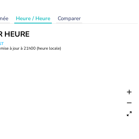
rnée
Heure / Heure
Comparer
R HEURE
ST
mise à jour à
21h00
(heure locale)