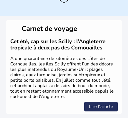
instable avec de nombreuses précipitations : il s’agit d’un
climat océanique tempéré. La Croix de Saint-George est
l’emblème national qui sert d’illustration au drapeau
rouge et bleu bien connu.
Carnet de voyage
Histoire et administration
L'Angleterre est l’une des quatre nations constitutives du
Cet été, cap sur les Scilly : l’Angleterre
Royaume-Uni
. Elle est peuplée de plus de 50 millions
tropicale à deux pas des Cornouailles
d’habitants, les
Anglais
, et constitue à elle seule, près de
84% de la population de l’ensemble. Le pays s’est créé au
À une quarantaine de kilomètres des côtes de
Xème siècle et tient son nom des
Angles
, peuple
Cornouailles, les îles Scilly offrent l’un des décors
germanique installé sur ces terres. Première démocratie
les plus inattendus du Royaume-Uni : plages
parlementaire au monde, elle doit son développement à
claires, eaux turquoise, jardins subtropicaux et
l’essor industriel du XIXème siècle.
petits ports paisibles. En juillet comme tout l’été,
cet archipel anglais a des airs de bout du monde,
tout en restant étonnamment accessible depuis le
sud-ouest de l’Angleterre.
Lire l'article