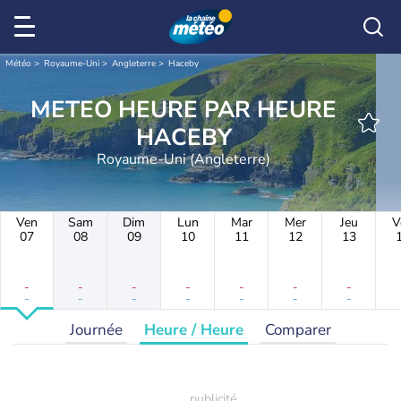
Météo
Royaume-Uni
Angleterre
Haceby
METEO HEURE PAR HEURE
HACEBY
Royaume-Uni (Angleterre)
Ven
Sam
Dim
Lun
Mar
Mer
Jeu
V
07
08
09
10
11
12
13
-
-
-
-
-
-
-
-
-
-
-
-
-
-
Journée
Heure / Heure
Comparer