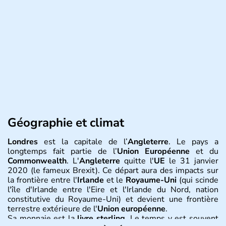
Géographie et climat
Londres
est la capitale de l’
Angleterre
. Le pays a
longtemps fait partie de l’
Union Européenne
et du
Commonwealth
. L'
Angleterre
quitte l'
UE
le 31 janvier
2020 (le fameux Brexit). Ce départ aura des impacts sur
la frontière entre l'
Irlande
et le
Royaume-Uni
(qui scinde
l'île d'Irlande entre l'Eire et l'Irlande du Nord, nation
constitutive du Royaume-Uni) et devient une frontière
terrestre extérieure de l'
Union européenne
.
Sa monnaie est la
livre sterling
. Le temps y est souvent