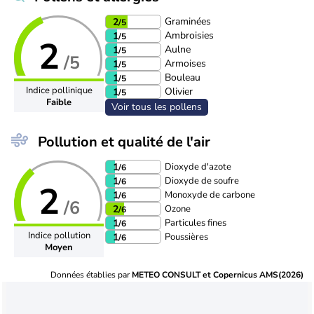
Graminées
2
/5
Ambroisies
1
/5
2
Aulne
1
/5
/5
Armoises
1
/5
Bouleau
1
/5
Indice pollinique
Olivier
1
/5
Faible
Voir tous les pollens
Pollution et qualité de l'air
Dioxyde d'azote
1
/6
Dioxyde de soufre
1
/6
2
Monoxyde de carbone
1
/6
/6
Ozone
2
/6
Particules fines
1
/6
Indice pollution
Poussières
1
/6
Moyen
Données établies par
METEO CONSULT et Copernicus AMS(2026)