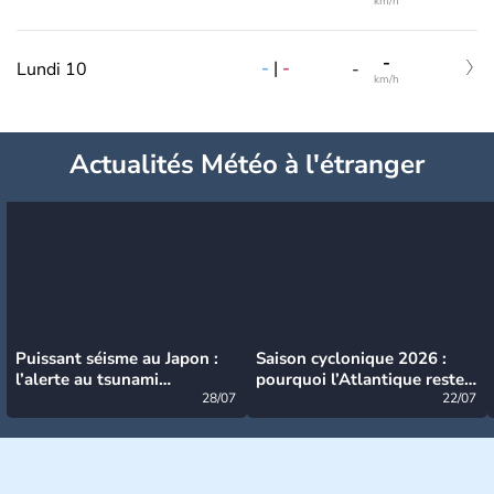
km/h
-
-
|
-
Lundi 10
-
km/h
Actualités Météo à l'étranger
Puissant séisme au Japon :
Saison cyclonique 2026 :
l’alerte au tsunami
pourquoi l’Atlantique reste
désormais levée
28/07
très calme à ce stade ?
22/07