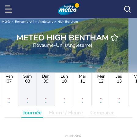
Météo
Royaume-Uni
Angleterre
High Bentham
METEO HIGH BENTHAM
Royaume-Uni (Angleterre)
Ven
Sam
Dim
Lun
Mar
Mer
Jeu
V
07
08
09
10
11
12
13
-
-
-
-
-
-
-
-
-
-
-
-
-
-
Journée
Heure / Heure
Comparer