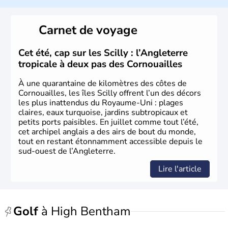
l’emblème national qui sert d’illustration au drapeau
rouge et bleu bien connu.
Carnet de voyage
Histoire et administration
L'Angleterre est l’une des quatre nations constitutives du
Cet été, cap sur les Scilly : l’Angleterre
Royaume-Uni
. Elle est peuplée de plus de 50 millions
tropicale à deux pas des Cornouailles
d’habitants, les
Anglais
, et constitue à elle seule, près de
84% de la population de l’ensemble. Le pays s’est créé au
À une quarantaine de kilomètres des côtes de
Xème siècle et tient son nom des
Angles
, peuple
Cornouailles, les îles Scilly offrent l’un des décors
germanique installé sur ces terres. Première démocratie
les plus inattendus du Royaume-Uni : plages
parlementaire au monde, elle doit son développement à
claires, eaux turquoise, jardins subtropicaux et
l’essor industriel du XIXème siècle.
petits ports paisibles. En juillet comme tout l’été,
cet archipel anglais a des airs de bout du monde,
tout en restant étonnamment accessible depuis le
sud-ouest de l’Angleterre.
Lire l'article
Golf
à High Bentham