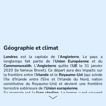
Géographie et climat
Londres
est la capitale de l’
Angleterre
. Le pays a
longtemps fait partie de l’
Union Européenne
et du
Commonwealth
. L'
Angleterre
quitte l'
UE
le 31 janvier
2020 (le fameux Brexit). Ce départ aura des impacts sur
la frontière entre l'
Irlande
et le
Royaume-Uni
(qui scinde
l'île d'Irlande entre l'Eire et l'Irlande du Nord, nation
constitutive du Royaume-Uni) et devient une frontière
terrestre extérieure de l'
Union européenne
.
Sa monnaie est la
livre sterling
. Le temps y est souvent
instable avec de nombreuses précipitations : il s’agit d’un
climat océanique tempéré. La Croix de Saint-George est