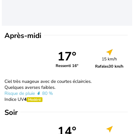
Après-midi
17°
15 km/h
Ressenti 16°
Rafales
30 km/h
Ciel très nuageux avec de courtes éclaircies.
Quelques averses faibles.
Risque de pluie
80 %
Indice UV
4
Modéré
Soir
14°