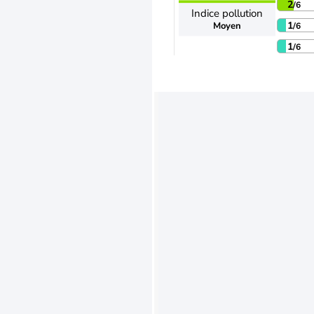
2
/6
Indice pollution
1
Moyen
/6
1
/6