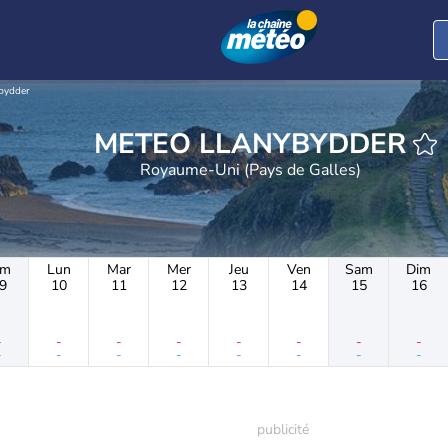
bydder
METEO LLANYBYDDER
Royaume-Uni (Pays de Galles)
im
Lun
Mar
Mer
Jeu
Ven
Sam
Dim
9
10
11
12
13
14
15
16
-
-
-
-
-
-
-
-
-
-
-
-
-
-
-
-