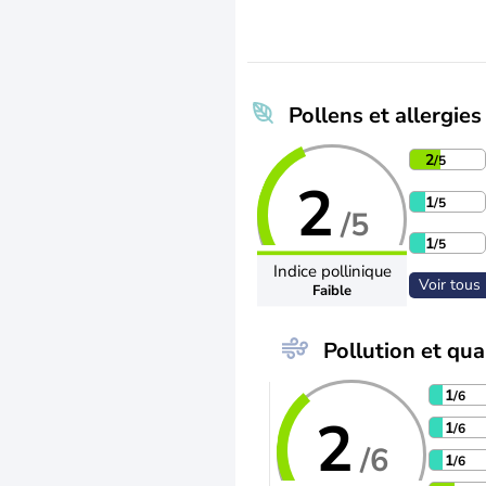
Pollens et allergies
2
/5
2
1
/5
/5
1
/5
Indice pollinique
Voir tous 
Faible
Pollution et qual
1
/6
2
1
/6
/6
1
/6