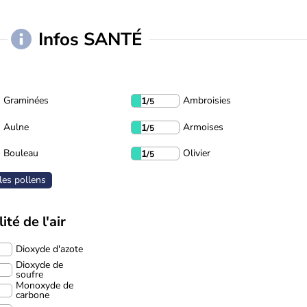
Infos SANTÉ
Graminées
Ambroisies
1
/5
Aulne
Armoises
1
/5
Bouleau
Olivier
1
/5
les pollens
ité de l'air
Dioxyde d'azote
Dioxyde de
soufre
Monoxyde de
carbone