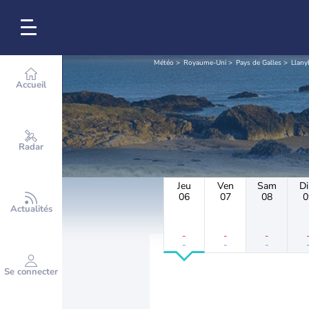
Météo
Royaume-Uni
Pays de Galles
Llany
Accueil
Radar
Jeu
Ven
Sam
D
06
07
08
0
Actualités
-
-
-
-
-
-
Se connecter