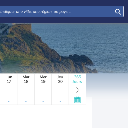
Lun
Mar
Mer
Jeu
365
17
18
19
20
Jours
-
-
-
-
-
-
-
-