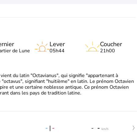
rnier
Lever
Coucher
artier de Lune
05h44
21h00
ient du latin "Octavianus", qui signifie "appartenant à
"octavus", signifiant "huitième" en latin. Le prénom Octavien
pire et une certaine noblesse antique. Ce prénom Octavien
rant dans les pays de tradition latine.
-
|
-
-
-
km/h