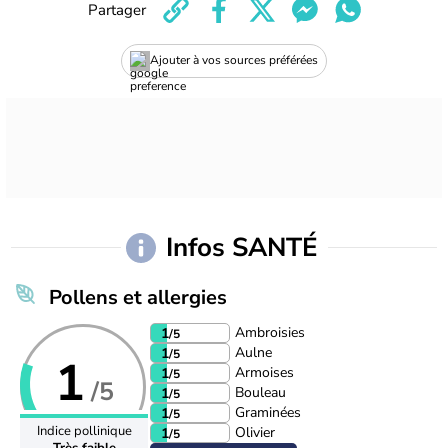
Partager
Ajouter à vos sources préférées
Infos SANTÉ
Pollens et allergies
Ambroisies
1
/5
Aulne
1
/5
1
Armoises
1
/5
/5
Bouleau
1
/5
Graminées
1
/5
Indice pollinique
Olivier
1
/5
Très faible