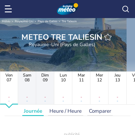
Météo
Royaume-Uni
Pays de Galles
Tre Taliesin
METEO TRE TALIESIN
Royaume-Uni (Pays de Galles)
Ven
Sam
Dim
Lun
Mar
Mer
Jeu
V
07
08
09
10
11
12
13
-
-
-
-
-
-
-
-
-
-
-
-
-
-
Journée
Heure / Heure
Comparer