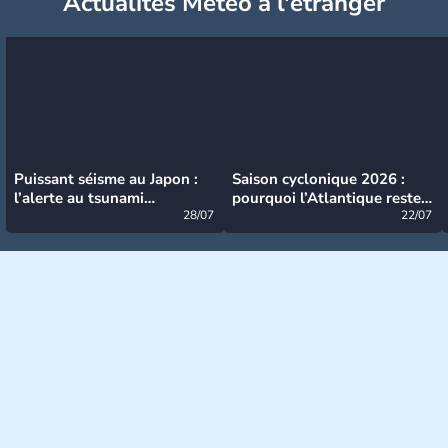
Actualités Météo à l'étranger
Puissant séisme au Japon :
Saison cyclonique 2026 :
l’alerte au tsunami
pourquoi l’Atlantique reste
désormais levée
28/07
très calme à ce stade ?
22/07