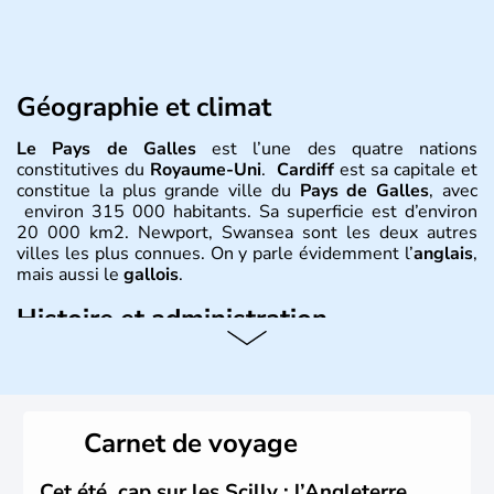
Géographie et climat
Le Pays de Galles
est l’une des quatre nations
constitutives du
Royaume-Uni
.
Cardiff
est sa capitale et
constitue la plus grande ville du
Pays de Galles
, avec
environ 315 000 habitants. Sa superficie est d’environ
20 000 km2. Newport, Swansea sont les deux autres
villes les plus connues. On y parle évidemment l’
anglais
,
mais aussi le
gallois
.
Histoire et administration
David est le saint patron du
Pays de Galles
et est célébré
le 1er mars. Le dragon rouge est l’un des plus fameux
symboles
gallois
, évocation de la lutte entre les
Saxons
et les
Celtes
. Shirley Bassey, Michaël Jones, Duffy, Tom
Carnet de voyage
Jones, Roger Glover sont quelques-unes des célébrités
faisant la renommée du
Pays de Galles
dans le monde
de la musique. Ken Follet et Catherine Zeta-Jones en
Cet été, cap sur les Scilly : l’Angleterre