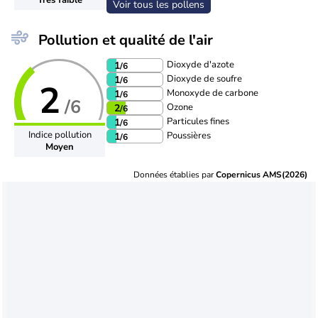
Voir tous les pollens
Pollution et qualité de l'air
Dioxyde d'azote
1
/6
Dioxyde de soufre
1
/6
2
Monoxyde de carbone
1
/6
/6
Ozone
2
/6
Particules fines
1
/6
Indice pollution
Poussières
1
/6
Moyen
Données établies par
Copernicus AMS(2026)