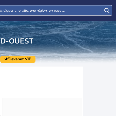
RD-OUEST
Devenez VIP
Mar
Mer
Jeu
Ven