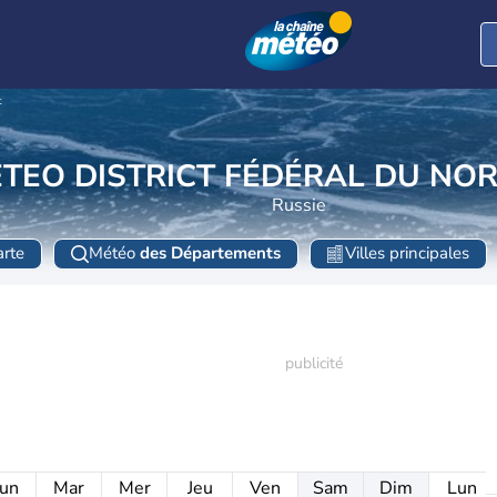
t
TEO DISTRICT FÉDÉRAL DU NO
Russie
rte
Météo
des Départements
Villes principales
un
Mar
Mer
Jeu
Ven
Sam
Dim
Lun