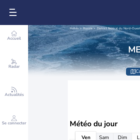
Météo
Russie
District fédéral du Nord-Oues
Accueil
ME
Radar
Ca
Actualités
Météo
du jour
Se connecter
Ven
Sam
Dim
L