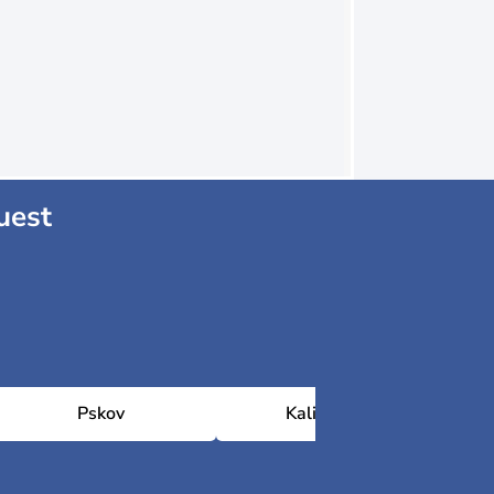
uest
Pskov
Kaliningrad