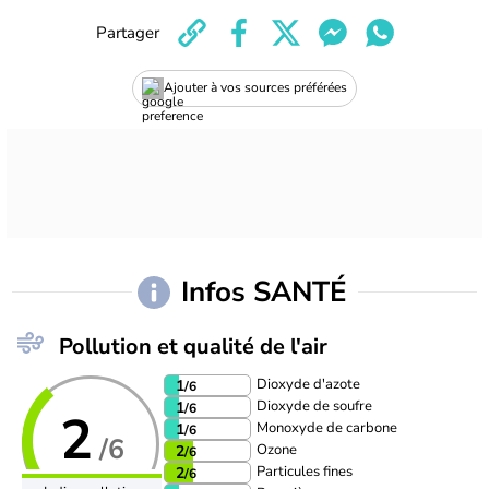
Partager
Ajouter à vos sources préférées
Infos SANTÉ
Pollution et qualité de l'air
Dioxyde d'azote
1
/6
Dioxyde de soufre
1
/6
2
Monoxyde de carbone
1
/6
/6
Ozone
2
/6
Particules fines
2
/6