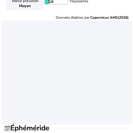
Indice pollution
Poussières
1
/6
Moyen
Données établies par
Copernicus AMS(2026)
Éphéméride