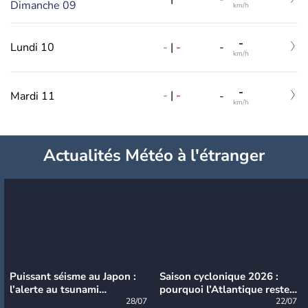
Dimanche 09
km/h
-
-
|
-
Lundi 10
-
km/h
-
-
|
-
Mardi 11
-
km/h
Actualités Météo à l'étranger
Puissant séisme au Japon :
Saison cyclonique 2026 :
l’alerte au tsunami
pourquoi l’Atlantique reste
désormais levée
28/07
très calme à ce stade ?
22/07