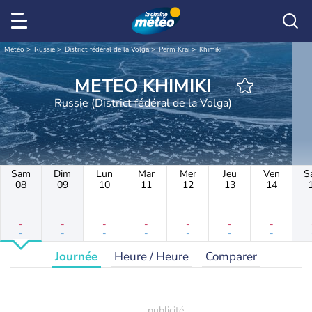
Météo
Russie
District fédéral de la Volga
Perm Krai
Khimiki
METEO KHIMIKI
Russie (District fédéral de la Volga)
Sam
Dim
Lun
Mar
Mer
Jeu
Ven
S
08
09
10
11
12
13
14
-
-
-
-
-
-
-
-
-
-
-
-
-
-
Journée
Heure / Heure
Comparer