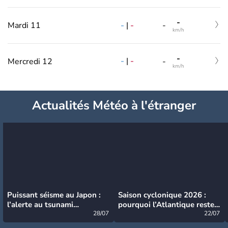
-
-
|
-
Mardi 11
-
km/h
-
-
|
-
Mercredi 12
-
km/h
Actualités Météo à l'étranger
Puissant séisme au Japon :
Saison cyclonique 2026 :
l’alerte au tsunami
pourquoi l’Atlantique reste
désormais levée
28/07
très calme à ce stade ?
22/07