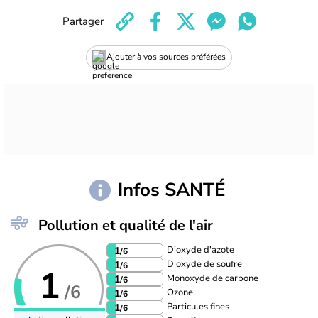
Partager
Ajouter à vos sources préférées
Infos SANTÉ
Pollution et qualité de l'air
Dioxyde d'azote
1
/6
Dioxyde de soufre
1
/6
1
Monoxyde de carbone
1
/6
/6
Ozone
1
/6
Particules fines
1
/6