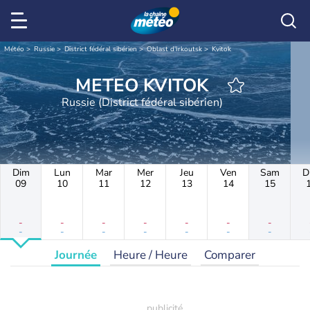
Météo
Russie
District fédéral sibérien
Oblast d'Irkoutsk
Kvitok
METEO KVITOK
Russie (District fédéral sibérien)
Dim
Lun
Mar
Mer
Jeu
Ven
Sam
D
09
10
11
12
13
14
15
-
-
-
-
-
-
-
-
-
-
-
-
-
-
Journée
Heure / Heure
Comparer