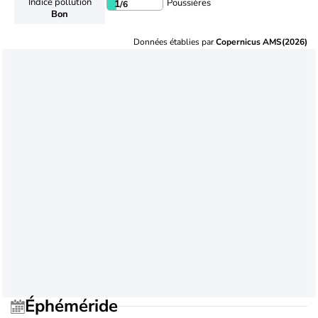
Indice pollution
Poussières
1
/6
Bon
Données établies par
Copernicus AMS(2026)
Éphéméride