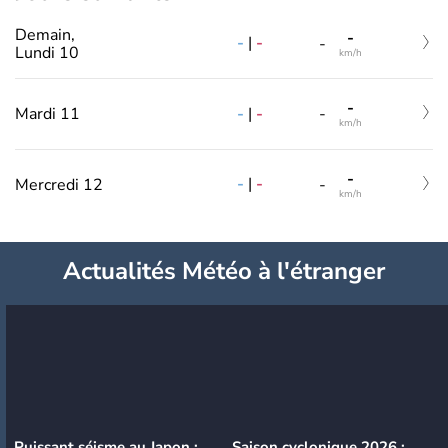
Demain,
-
-
|
-
-
Lundi 10
km/h
-
-
|
-
Mardi 11
-
km/h
-
-
|
-
Mercredi 12
-
km/h
Actualités Météo à l'étranger
Puissant séisme au Japon :
Saison cyclonique 2026 :