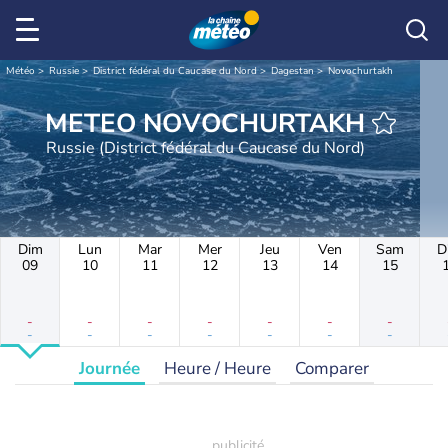
Météo
Russie
District fédéral du Caucase du Nord
Dagestan
Novochurtakh
METEO NOVOCHURTAKH
Russie (District fédéral du Caucase du Nord)
Dim
Lun
Mar
Mer
Jeu
Ven
Sam
D
09
10
11
12
13
14
15
-
-
-
-
-
-
-
-
-
-
-
-
-
-
Journée
Heure / Heure
Comparer