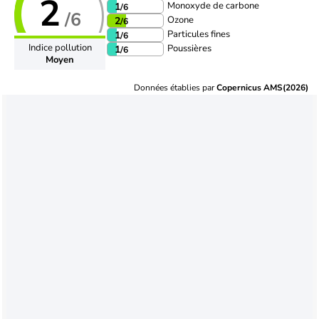
2
Monoxyde de carbone
1
/6
/6
Ozone
2
/6
Particules fines
1
/6
Indice pollution
Poussières
1
/6
Moyen
Données établies par
Copernicus AMS(2026)