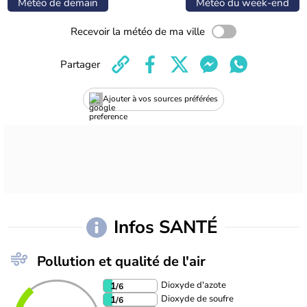
Météo de demain
Météo du week-end
Recevoir la météo de ma ville
Partager
Ajouter à vos sources préférées
Infos SANTÉ
Pollution et qualité de l'air
Dioxyde d'azote
1
/6
Dioxyde de soufre
1
/6