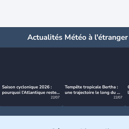
Actualités Météo à l'étranger
Saison cyclonique 2026 :
Tempête tropicale Bertha :
pourquoi l’Atlantique reste
une trajectoire le long du du
très calme à ce stade ?
22/07
littoral américain
22/07