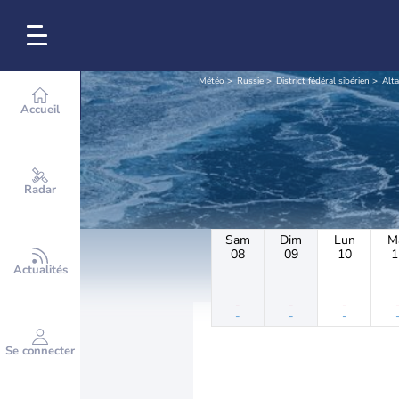
Météo
Russie
District fédéral sibérien
Alta
Accueil
Radar
Sam
Dim
Lun
M
08
09
10
1
Actualités
-
-
-
-
-
-
Se connecter