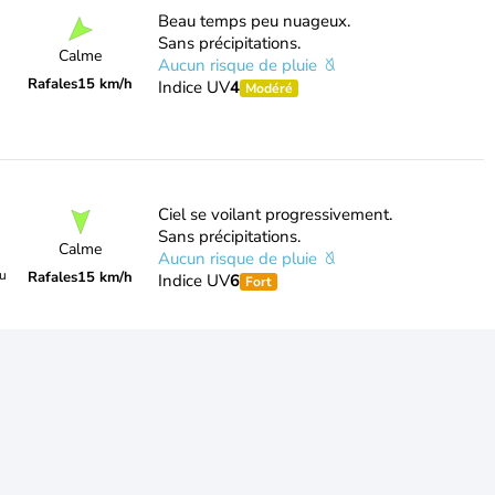
Beau temps peu nuageux.
Sans précipitations.
Calme
Aucun risque de pluie
Rafales
15 km/h
Indice UV
4
Modéré
Ciel se voilant progressivement.
Sans précipitations.
Calme
Aucun risque de pluie
du
Rafales
15 km/h
Indice UV
6
Fort