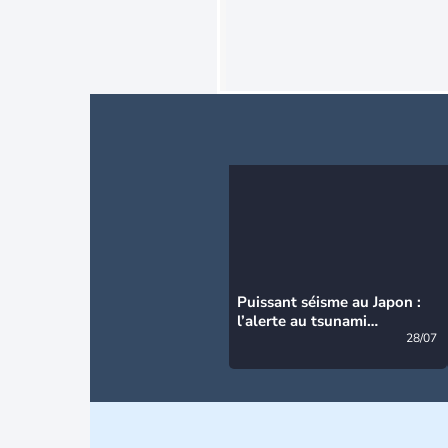
Puissant séisme au Japon :
l’alerte au tsunami
désormais levée
28/07