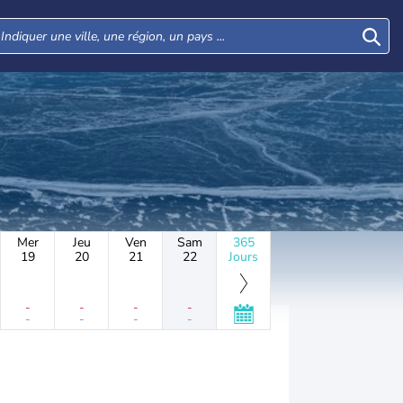
Mer
Jeu
Ven
Sam
365
19
20
21
22
Jours
-
-
-
-
-
-
-
-