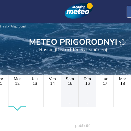
i Krai
Prigorodnyi
METEO PRIGORODNYI
Russie (District fédéral sibérien)
ar
Mer
Jeu
Ven
Sam
Dim
Lun
Mar
1
12
13
14
15
16
17
18
-
-
-
-
-
-
-
-
-
-
-
-
-
-
-
-